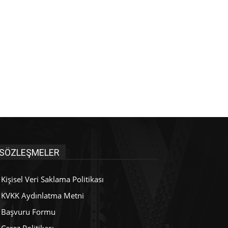
SÖZLEŞMELER
Kişisel Veri Saklama Politikası
KVKK Aydınlatma Metni
Başvuru Formu
Çerez Politikası