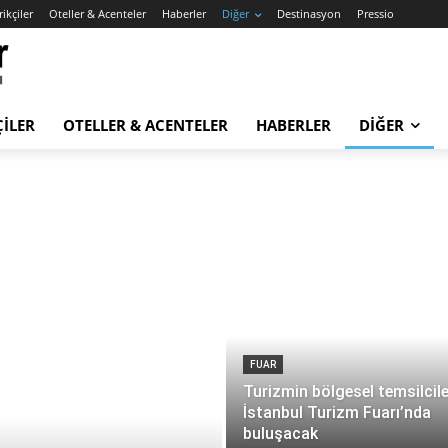
ikçiler
Oteller & Acenteler
Haberler
Diğer
Destinasyon
Pressio
ÇILER
OTELLER & ACENTELER
HABERLER
DIĞER
FUAR
Turizmin bölgesel temsilcile
İstanbul Turizm Fuarı’nda
buluşacak