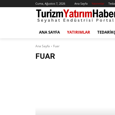
Cuma, Ağustos 7, 2026
Ana Sayfa
Yatırımlar
Tedar
ANA SAYFA
YATIRIMLAR
TEDARIK
Ana Sayfa
Fuar
FUAR