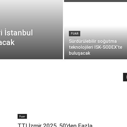
i İstanbul
FUAR
acak
Sürdürülebilir soğutma
teknolojileri ISK-SODEX’te
buluşacak
Fuar
TTI İzmir 2025, 50’den Fazla