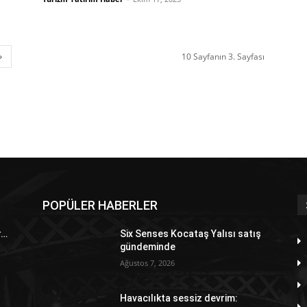
10 Sayfanın 3. Sayfası
POPÜLER HABERLER
r…
Six Senses Kocataş Yalısı satış
gündeminde
Ağustos 7, 2026
Havacılıkta sessiz devrim: