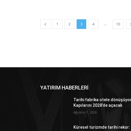
...
1
2
3
4
10
YATIRIM HABERLERİ
Tarihi fabrika otele dönüşüyo
Kapılarını 2028’de açacak
Ağustos 7, 2026
Küresel turizmde tarihi rekor: