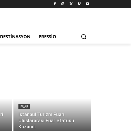
DESTINASYON
PRESSIO
FUAR
ri
İstanbul Turizm Fuarı
Uluslararası Fuar Statüsü
Kazandı