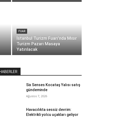
FUAR
İstanbul Turizm Fuarı’nda Mısır
Turizm Pazarı Masaya
Yatırılacak
HABERLER
Six Senses Kocataş Yalısı satış
gündeminde
Ağustos 7, 2026
Havacılıkta sessiz devrim:
Elektrikli yolcu uçakları geliyor