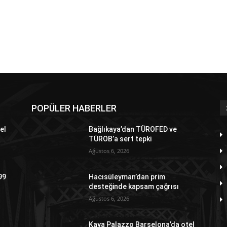
POPÜLER HABERLER
el
Bağlıkaya’dan TÜROFED ve
TÜROB’a sert tepki
Ağustos 6, 2026
99
Hacısüleyman’dan prim
desteğinde kapsam çağrısı
Ağustos 6, 2026
Kaya Palazzo Barselona’da otel