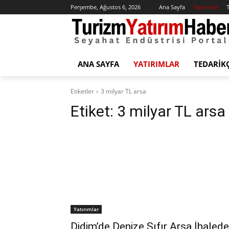
Perşembe, Ağustos 6, 2026
Ana Sayfa
Yatırımlar
T
ANA SAYFA
YATIRIMLAR
TEDARIK
Etiketler
3 milyar TL arsa
Etiket:
3 milyar TL arsa
Yatırımlar
Didim’de Denize Sıfır Arsa İhalede