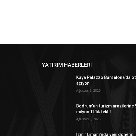
YATIRIM HABERLERİ
Kaya Palazzo Barselona’da ot
açıyor
Ağustos 6, 2026
Bodrum’un turizm arazilerine 
milyon TL’lik teklif
Ağustos 6, 2026
İzmir Limanı’nda yeni dönem: