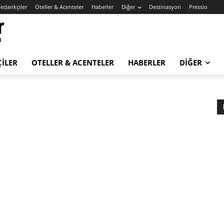
edarikçiler
Oteller & Acenteler
Haberler
Diğer
Destinasyon
Pressio
ÇILER
OTELLER & ACENTELER
HABERLER
DIĞER