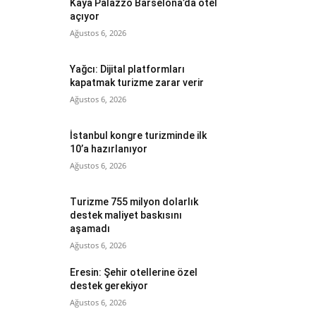
Kaya Palazzo Barselona’da otel
açıyor
Ağustos 6, 2026
Yağcı: Dijital platformları
kapatmak turizme zarar verir
Ağustos 6, 2026
İstanbul kongre turizminde ilk
10’a hazırlanıyor
Ağustos 6, 2026
Turizme 755 milyon dolarlık
destek maliyet baskısını
aşamadı
Ağustos 6, 2026
Eresin: Şehir otellerine özel
destek gerekiyor
Ağustos 6, 2026