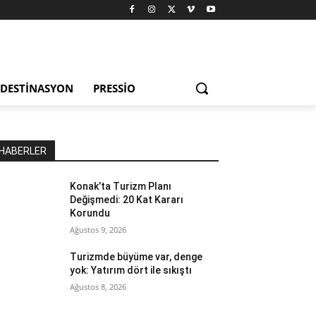
DESTINASYON
PRESSIO
HABERLER
Konak’ta Turizm Planı
Değişmedi: 20 Kat Kararı
Korundu
Ağustos 9, 2026
Turizmde büyüme var, denge
yok: Yatırım dört ile sıkıştı
Ağustos 8, 2026