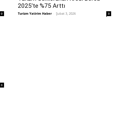
2025’te %75 Arttı
Turizm Yatirim Haber
-
Şubat 3, 2026
0
0
0