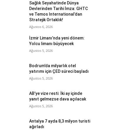
Sağlık Seyahatinde Dünya
Devlerinden Tarihi İmza: GHTC
ve Temos International’dan
Stratejik Ortaklık!
Ağustos 6, 2026
İzmir Limanı’nda yeni dönem:
Yolcu limanı büyüyecek
Ağustos 5, 2026
Bodrum’da milyarlık otel
yatırımı için ÇED süreci başladı
Ağustos 5, 2026
AB’ye vize resti: İki ay içinde
yanıt gelmezse dava açılacak
Ağustos 5, 2026
Antalya 7 ayda 8,3 milyon turisti
ağırladı