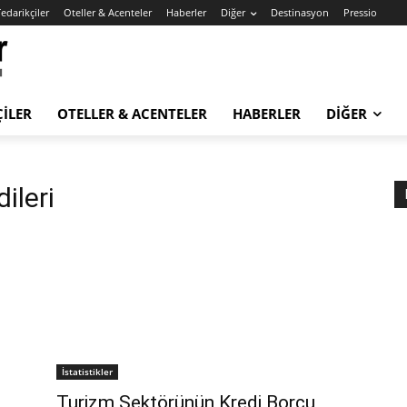
edarikçiler
Oteller & Acenteler
Haberler
Diğer
Destinasyon
Pressio
ÇILER
OTELLER & ACENTELER
HABERLER
DIĞER
ileri
İstatistikler
Turizm Sektörünün Kredi Borcu