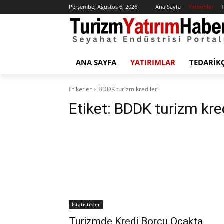
Perşembe, Ağustos 6, 2026
Ana Sayfa
Yatırımlar
T
ANA SAYFA
YATIRIMLAR
TEDARIK
Etiketler
BDDK turizm kredileri
Etiket:
BDDK turizm kred
İstatistikler
Turizmde Kredi Borcu Ocakta