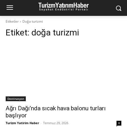
Etiketler
Doğa turizmi
Etiket:
doğa turizmi
Destinasyon
Ağrı Dağı’nda sıcak hava balonu turları
başlıyor
Turizm Yatirim Haber
-
Temmuz 29, 2026
0