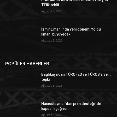
Bodrum’un turizm arazilerine 99 milyon
TL’lik teklif
Ağustos 6, 2026
İzmir Limanı’nda yeni dönem: Yolcu
limanı büyüyecek
Ağustos 5, 2026
POPÜLER HABERLER
Bağlıkaya’dan TÜROFED ve TÜROB’a sert
tepki
Ağustos 6, 2026
Hacısüleyman’dan prim desteğinde
kapsam çağrısı
Ağustos 6, 2026