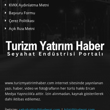
KVKK Aydınlatma Metni
Başvuru Formu
Çerez Politikası
Açık Rıza Metni
www.turizmyatirimhaber.com internet sitesinde yayınlanan
yazı, haber, video ve fotoğrafların her türlü hakkı Ercan
Medya Yayıncılık’a aittir. İzin alınmadan, kaynak gösterilerek
dahi iktibas edilemez.
İletişim:
sebahattin@tiydergi.com
|
bilgi@tiydergi.com