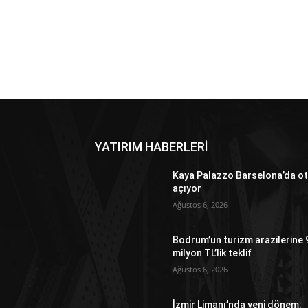
YATIRIM HABERLERİ
Kaya Palazzo Barselona’da ot
açıyor
Ağustos 6, 2026
Bodrum’un turizm arazilerine 
milyon TL’lik teklif
Ağustos 6, 2026
İzmir Limanı’nda yeni dönem: