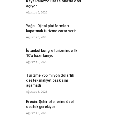
Kaya Palazzo Barselona’da otel
açıyor
Ağustos 6, 2026
Yağcı: Dijital platformları
kapatmak turizme zarar verir
Ağustos 6, 2026
İstanbul kongre turizminde ilk
10’a hazırlanıyor
Ağustos 6, 2026
Turizme 755 milyon dolarlık
destek maliyet baskısını
aşamadı
Ağustos 6, 2026
Eresin: Şehir otellerine özel
destek gerekiyor
Ağustos 6, 2026