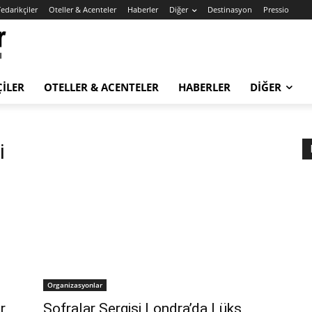
edarikçiler
Oteller & Acenteler
Haberler
Diğer
Destinasyon
Pressio
ÇILER
OTELLER & ACENTELER
HABERLER
DIĞER
i
Organizasyonlar
r
Sofralar Sergisi Londra’da Lüks