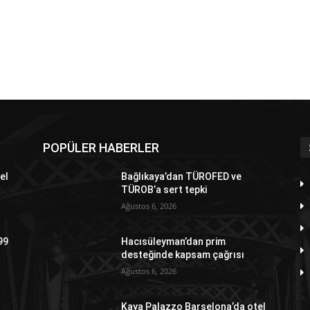
POPÜLER HABERLER
el
Bağlıkaya’dan TÜROFED ve
TÜROB’a sert tepki
Ağustos 6, 2026
99
Hacısüleyman’dan prim
desteğinde kapsam çağrısı
Ağustos 6, 2026
Kaya Palazzo Barselona’da otel