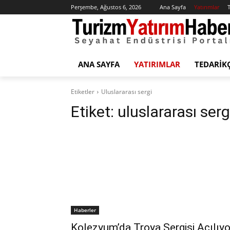
Perşembe, Ağustos 6, 2026
Ana Sayfa
Yatırımlar
T
ANA SAYFA
YATIRIMLAR
TEDARIK
Etiketler
Uluslararası sergi
Etiket:
uluslararası serg
Haberler
Kolezyum’da Troya Sergisi Açılıyo