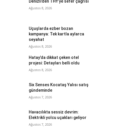
Denizli’den THY’ye sefer çağrısı
Ağustos 8, 2026
Uçuşlarda ezber bozan
kampanya: Tek kartla aylarca
seyahat
Ağustos 8, 2026
Hatay’da dikkat çeken otel
projesi: Detayları belli oldu
Ağustos 8, 2026
Six Senses Kocataş Yalısı satış
gündeminde
Ağustos 7, 2026
Havacılıkta sessiz devrim:
Elektrikli yolcu uçakları geliyor
Ağustos 7, 2026