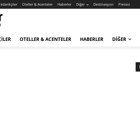
Tedarikçiler
Oteller & Acenteler
Haberler
Diğer
Destinasyon
Pressio
ÇILER
OTELLER & ACENTELER
HABERLER
DIĞER