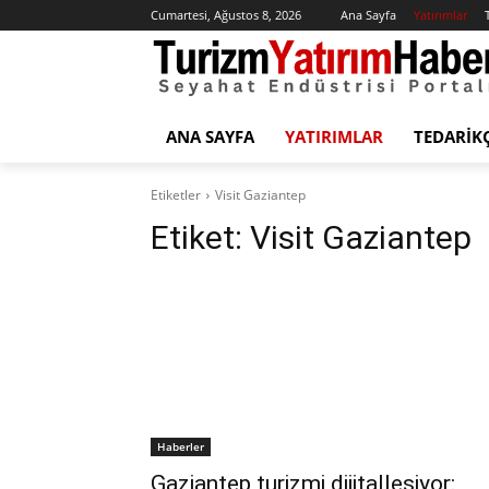
Cumartesi, Ağustos 8, 2026
Ana Sayfa
Yatırımlar
ANA SAYFA
YATIRIMLAR
TEDARIK
Etiketler
Visit Gaziantep
Etiket:
Visit Gaziantep
Haberler
Gaziantep turizmi dijitalleşiyor: