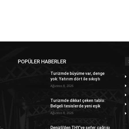
POPÜLER HABERLER
Turizmde büyüme var, denge
yok: Yatırım dört ile sıkıştı
Ağustos 8, 2026
Turizmde dikkat çeken tablo:
Belgeli tesislerde yeni eşik
Ağustos 8, 2026
r…
Denizli’den THY’ye sefer çağrısı