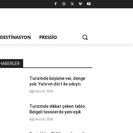
DESTINASYON
PRESSIO
HABERLER
Turizmde büyüme var, denge
yok: Yatırım dört ile sıkıştı
Ağustos 8, 2026
Turizmde dikkat çeken tablo:
Belgeli tesislerde yeni eşik
Ağustos 8, 2026