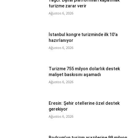
Yağcı: Dijital platformları kapatmak
turizme zarar verir
Ağustos 6, 2026
İstanbul kongre turizminde ilk 10’a
hazırlanıyor
Ağustos 6, 2026
Turizme 755 milyon dolarlık destek
maliyet baskısını aşamadı
Ağustos 6, 2026
Eresin: Şehir otellerine özel destek
gerekiyor
Ağustos 6, 2026
Bodrum’un turizm arazilerine 99 milyon