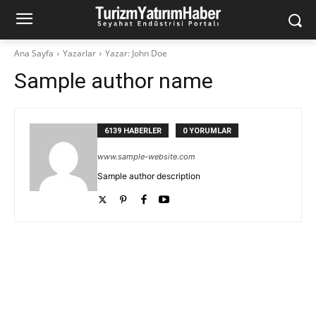
Ana Sayfa
Yazarlar
Yazar: John Doe
Sample author name
6139 HABERLER
0 YORUMLAR
www.sample-website.com
Sample author description