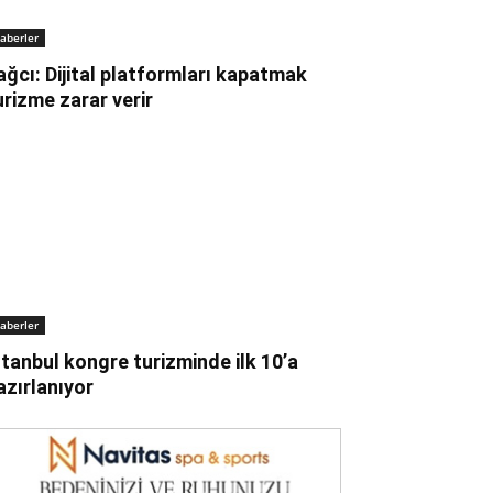
aberler
ağcı: Dijital platformları kapatmak
urizme zarar verir
aberler
stanbul kongre turizminde ilk 10’a
azırlanıyor