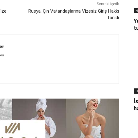
Sonraki İçerik
H
Vize
Rusya, Çin Vatandaşlarına Vizesiz Giriş Hakkı
Tanıdı
Y
t
er
com
H
İ
h