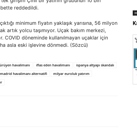
 tek girişim Çinli bir yatırım grubunun 10 bin
lbette reddedildi.
H
K
 çıktığı minimum fiyatın yaklaşık yarısına, 56 milyon
cak artık yolcu taşımıyor. Uçak bakım merkezi,
or. COVID döneminde kullanılmayan uçaklar için
daha asla eski işlevine dönmedi. (Sözcü)
ürüyen havalimanı
iflas eden havalimanı
ispanya altyapı skandalı
madrid havalimanı alternatifi
milyar euroluk yatırım
er