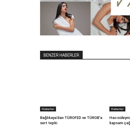
BENZER HABERLER
Haberler
Haberler
Bağlıkaya’dan TÜROFED ve TÜROB’a
Hacısüleym
sert tepki
kapsam çağ