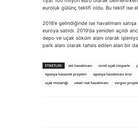
fiyat 100 milyon euro olarak belirlenirken
euroluk gülünç teklifi oldu. Bu teklif ise e
2018’e gelindiğinde ise havalimanı satışa
euroya satıldı. 2019’da yeniden açıldı an
depo ve uçak söküm alanı olarak işleniy
park alanı olarak tahsis edilen alan bir 
ETIKETLER:
atıl havalimanı
covid uçak otoparkı
ç
ispanya havacılık projeleri
ispanya havalimanı krizi
uçak mezarlığı
udad real havalimanı
vurgun projel
Paylaş