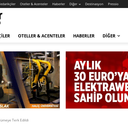
edarikçiler
Oteller & Acenteler
Haberler
Diğer
Destinasyon
Pressio
ÇILER
OTELLER & ACENTELER
HABERLER
DIĞER
rümeye Terk Edildi