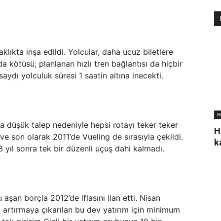
lıkta inşa edildi. Yolcular, daha ucuz biletlere
kötüsü; planlanan hızlı tren bağlantısı da hiçbir
aydı yolculuk süresi 1 saatin altına inecekti.
H
a düşük talep nedeniyle hepsi rotayı teker teker
H
r ve son olarak 2011’de Vueling de sırasıyla çekildi.
k
 yıl sonra tek bir düzenli uçuş dahi kalmadı.
aşan borçla 2012’de iflasını ilan etti. Nisan
k artırmaya çıkarılan bu dev yatırım için minimum