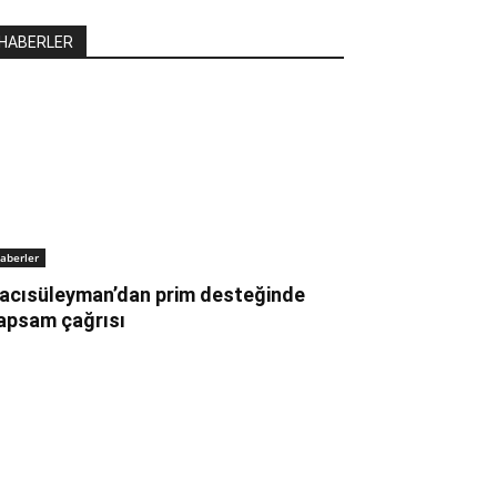
HABERLER
aberler
acısüleyman’dan prim desteğinde
apsam çağrısı