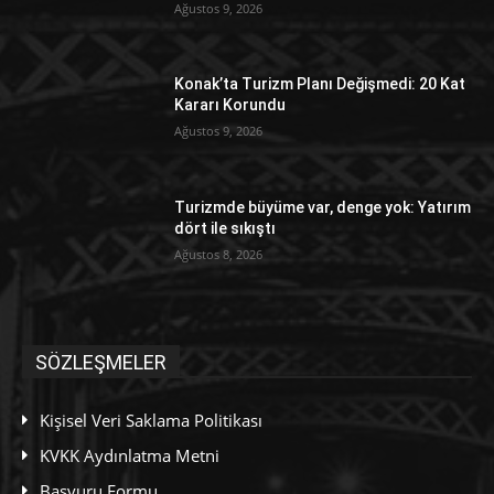
Ağustos 9, 2026
Konak’ta Turizm Planı Değişmedi: 20 Kat
Kararı Korundu
Ağustos 9, 2026
Turizmde büyüme var, denge yok: Yatırım
dört ile sıkıştı
Ağustos 8, 2026
SÖZLEŞMELER
Kişisel Veri Saklama Politikası
KVKK Aydınlatma Metni
Başvuru Formu