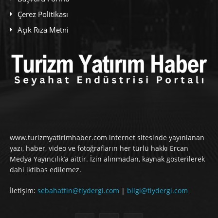
Çerez Politikası
Açık Rıza Metni
www.turizmyatirimhaber.com internet sitesinde yayınlanan
yazı, haber, video ve fotoğrafların her türlü hakkı Ercan
Medya Yayıncılık’a aittir. İzin alınmadan, kaynak gösterilerek
dahi iktibas edilemez.
İletişim:
sebahattin@tiydergi.com
|
bilgi@tiydergi.com