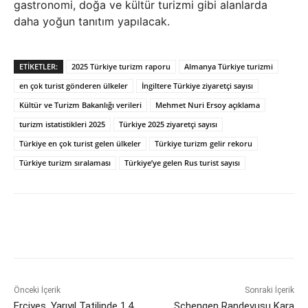
gastronomi, doğa ve kültür turizmi gibi alanlarda
daha yoğun tanıtım yapılacak.
ETIKETLER:
2025 Türkiye turizm raporu
Almanya Türkiye turizmi
en çok turist gönderen ülkeler
İngiltere Türkiye ziyaretçi sayısı
Kültür ve Turizm Bakanlığı verileri
Mehmet Nuri Ersoy açıklama
turizm istatistikleri 2025
Türkiye 2025 ziyaretçi sayısı
Türkiye en çok turist gelen ülkeler
Türkiye turizm gelir rekoru
Türkiye turizm sıralaması
Türkiye’ye gelen Rus turist sayısı
Önceki İçerik
Sonraki İçerik
Erciyes, Yarıyıl Tatilinde 1,4
Schengen Randevusu Kara