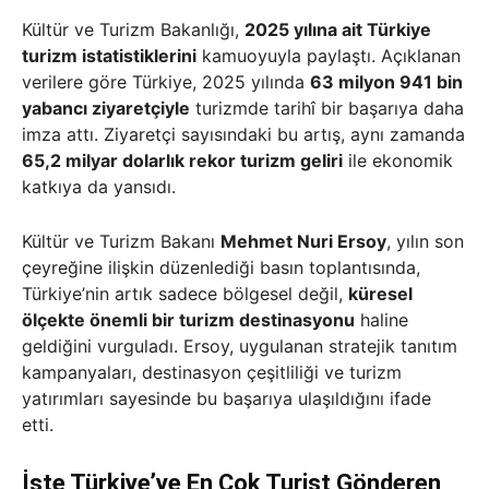
Kültür ve Turizm Bakanlığı,
2025 yılına ait Türkiye
turizm istatistiklerini
kamuoyuyla paylaştı. Açıklanan
verilere göre Türkiye, 2025 yılında
63 milyon 941 bin
yabancı ziyaretçiyle
turizmde tarihî bir başarıya daha
imza attı. Ziyaretçi sayısındaki bu artış, aynı zamanda
65,2 milyar dolarlık rekor turizm geliri
ile ekonomik
katkıya da yansıdı.
Kültür ve Turizm Bakanı
Mehmet Nuri Ersoy
, yılın son
çeyreğine ilişkin düzenlediği basın toplantısında,
Türkiye’nin artık sadece bölgesel değil,
küresel
ölçekte önemli bir turizm destinasyonu
haline
geldiğini vurguladı. Ersoy, uygulanan stratejik tanıtım
kampanyaları, destinasyon çeşitliliği ve turizm
yatırımları sayesinde bu başarıya ulaşıldığını ifade
etti.
İşte Türkiye’ye En Çok Turist Gönderen