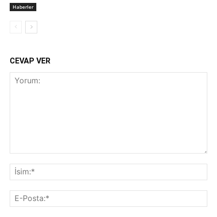
Haberler
CEVAP VER
Yorum:
İsi
E-
Pos