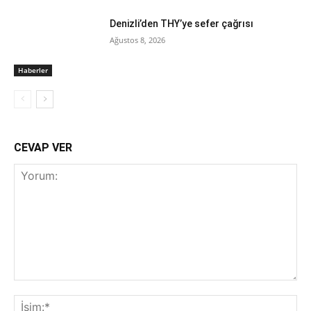
Denizli’den THY’ye sefer çağrısı
Ağustos 8, 2026
Haberler
CEVAP VER
Yorum:
İsi