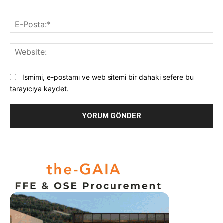
E-
Pos
Web
Ismimi, e-postamı ve web sitemi bir dahaki sefere bu
tarayıcıya kaydet.