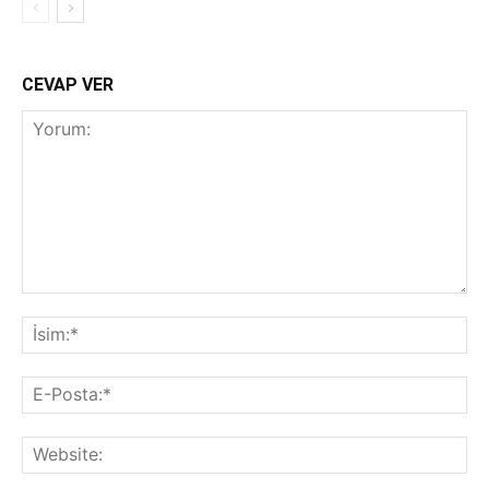
CEVAP VER
Yorum:
İsi
E-
Pos
Web