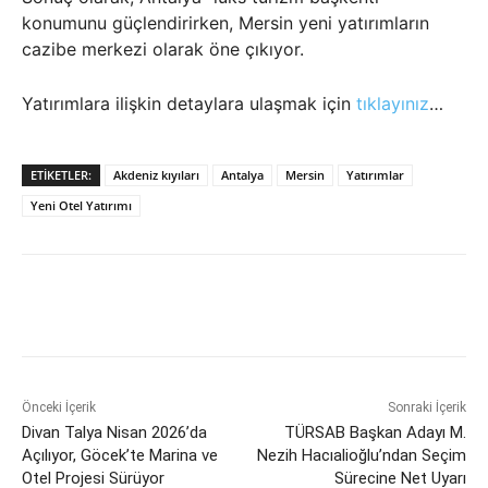
konumunu güçlendirirken, Mersin yeni yatırımların
cazibe merkezi olarak öne çıkıyor.
Yatırımlara ilişkin detaylara ulaşmak için
tıklayınız
…
ETIKETLER:
Akdeniz kıyıları
Antalya
Mersin
Yatırımlar
Yeni Otel Yatırımı
Önceki İçerik
Sonraki İçerik
Divan Talya Nisan 2026’da
TÜRSAB Başkan Adayı M.
Açılıyor, Göcek’te Marina ve
Nezih Hacıalioğlu’ndan Seçim
Otel Projesi Sürüyor
Sürecine Net Uyarı