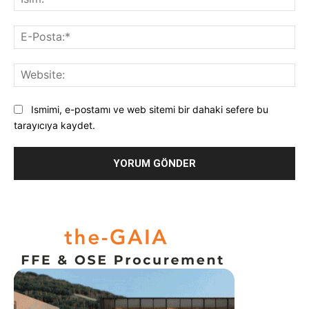
E-
Pos
Web
Ismimi, e-postamı ve web sitemi bir dahaki sefere bu
tarayıcıya kaydet.