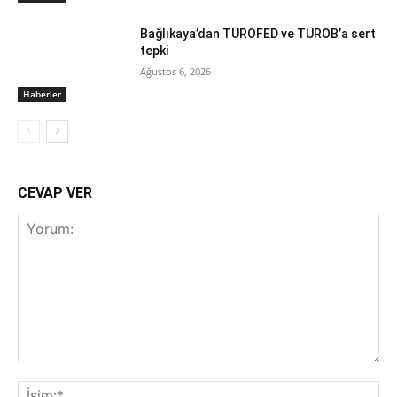
Bağlıkaya’dan TÜROFED ve TÜROB’a sert
tepki
Ağustos 6, 2026
Haberler
CEVAP VER
Yorum:
İsi