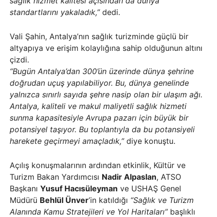
sağlık hizmet kalitesi açısından da dünya
standartlarını yakaladık,”
dedi.
Vali Şahin, Antalya’nın sağlık turizminde güçlü bir
altyapıya ve erişim kolaylığına sahip olduğunun altını
çizdi.
“Bugün Antalya’dan 300’ün üzerinde dünya şehrine
doğrudan uçuş yapılabiliyor. Bu, dünya genelinde
yalnızca sınırlı sayıda şehre nasip olan bir ulaşım ağı.
Antalya, kaliteli ve makul maliyetli sağlık hizmeti
sunma kapasitesiyle Avrupa pazarı için büyük bir
potansiyel taşıyor. Bu toplantıyla da bu potansiyeli
harekete geçirmeyi amaçladık,”
diye konuştu.
Açılış konuşmalarının ardından etkinlik, Kültür ve
Turizm Bakan Yardımcısı
Nadir Alpaslan
, ATSO
Başkanı
Yusuf Hacısüleyman
ve USHAŞ Genel
Müdürü
Behlül Ünver
’in katıldığı
“Sağlık ve Turizm
Alanında Kamu Stratejileri ve Yol Haritaları”
başlıklı