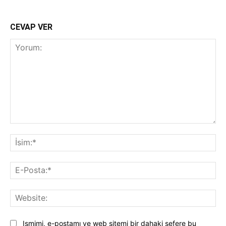
CEVAP VER
Yorum:
İsi
E-
Pos
Web
Ismimi, e-postamı ve web sitemi bir dahaki sefere bu