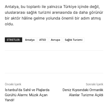
Antalya, bu toplantı ile yalnızca Türkiye içinde değil,
uluslararası sağlık turizmi arenasında da daha görünür
bir aktör hâline gelme yolunda önemli bir adım atmış
oldu.
ETIKETLER:
Antalya
ATSO
Avrupa
Sağlık Turizmi
Önceki İçerik
Sonraki İçerik
İstanbul’da Sahil ve Plajlarda
Deniz Kıyısındaki Ormanlık
Gürültü Alarmı: Müzik Açan
Alanlar Turizme Açıldı
Yandı!