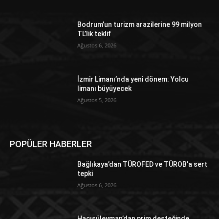
Bodrum’un turizm arazilerine 99 milyon
TL’lik teklif
Ağustos 6, 2026
İzmir Limanı’nda yeni dönem: Yolcu
limanı büyüyecek
Ağustos 5, 2026
POPÜLER HABERLER
Bağlıkaya’dan TÜROFED ve TÜROB’a sert
tepki
Ağustos 6, 2026
Hacısüleyman’dan prim desteğinde