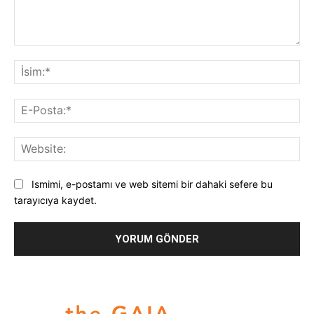
Yorum:
İsi
E-
Pos
Web
Ismimi, e-postamı ve web sitemi bir dahaki sefere bu
tarayıcıya kaydet.