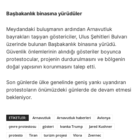
Başbakanlık binasına yürüdüler
Meydandaki buluşmanın ardından Arnavutluk
bayrakları taşıyan göstericiler, Ulus Şehitleri Bulvarı
üzerinde bulunan Başbakanlık binasına yürüdü.
Güvenlik önlemlerinin alındığı gösteriler boyunca
protestocular, projenin durdurulmasını ve bölgenin
doğal yapısının korunmasını talep etti.
Son günlerde ülke genelinde geniş yankı uyandıran
protestoların önümüzdeki günlerde de devam etmesi
bekleniyor.
ETIKETLER:
Arnavutluk
Arnavutluk haberleri
Avlonya
çevre protestosu
gösteri
Ivanka Trump
Jared Kushner
protesto
Tiran
turizm projesi
Vlora
Zvernec