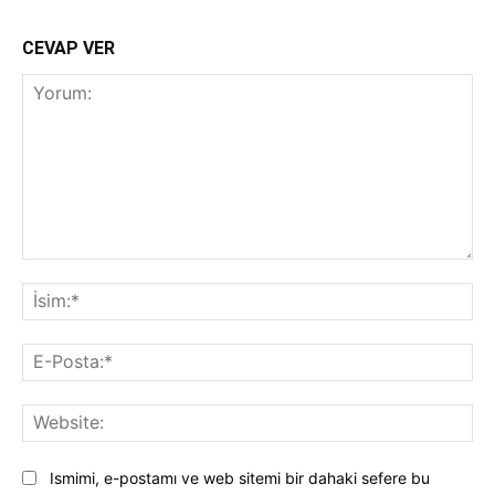
CEVAP VER
Yorum:
İsi
E-
Pos
Web
Ismimi, e-postamı ve web sitemi bir dahaki sefere bu