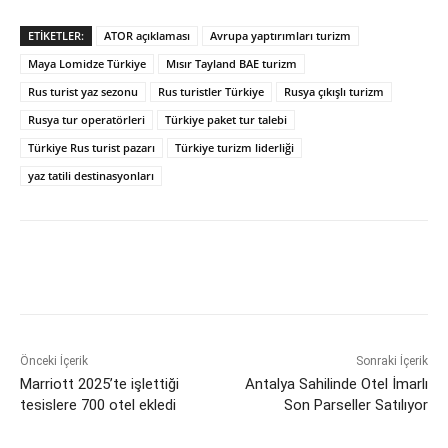
ETIKETLER:
ATOR açıklaması
Avrupa yaptırımları turizm
Maya Lomidze Türkiye
Mısır Tayland BAE turizm
Rus turist yaz sezonu
Rus turistler Türkiye
Rusya çıkışlı turizm
Rusya tur operatörleri
Türkiye paket tur talebi
Türkiye Rus turist pazarı
Türkiye turizm liderliği
yaz tatili destinasyonları
Önceki İçerik
Sonraki İçerik
Marriott 2025’te işlettiği
Antalya Sahilinde Otel İmarlı
tesislere 700 otel ekledi
Son Parseller Satılıyor