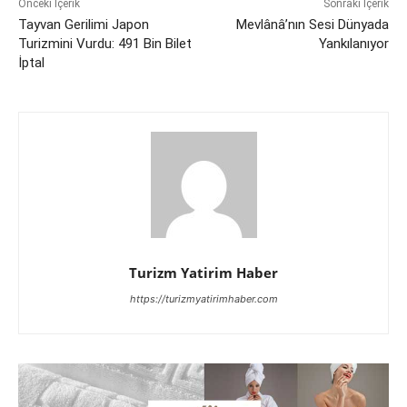
Önceki İçerik
Sonraki İçerik
Tayvan Gerilimi Japon
Mevlânâ’nın Sesi Dünyada
Turizmini Vurdu: 491 Bin Bilet
Yankılanıyor
İptal
Turizm Yatirim Haber
https://turizmyatirimhaber.com