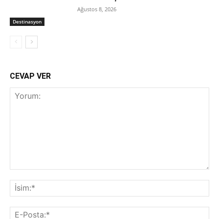
Ağustos 8, 2026
Destinasyon
CEVAP VER
Yorum:
İsi
E-