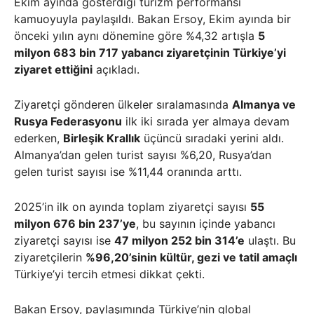
Ekim ayında gösterdiği turizm performansı
kamuoyuyla paylaşıldı. Bakan Ersoy, Ekim ayında bir
önceki yılın aynı dönemine göre %4,32 artışla
5
milyon 683 bin 717 yabancı ziyaretçinin Türkiye’yi
ziyaret ettiğini
açıkladı.
Ziyaretçi gönderen ülkeler sıralamasında
Almanya ve
Rusya Federasyonu
ilk iki sırada yer almaya devam
ederken,
Birleşik Krallık
üçüncü sıradaki yerini aldı.
Almanya’dan gelen turist sayısı %6,20, Rusya’dan
gelen turist sayısı ise %11,44 oranında arttı.
2025’in ilk on ayında toplam ziyaretçi sayısı
55
milyon 676 bin 237’ye
, bu sayının içinde yabancı
ziyaretçi sayısı ise
47 milyon 252 bin 314’e
ulaştı. Bu
ziyaretçilerin
%96,20’sinin kültür, gezi ve tatil amaçlı
Türkiye’yi tercih etmesi dikkat çekti.
Bakan Ersoy, paylaşımında Türkiye’nin global