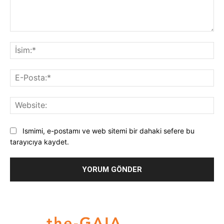
Yorum:
İsi
E-
Pos
Web
Ismimi, e-postamı ve web sitemi bir dahaki sefere bu
tarayıcıya kaydet.