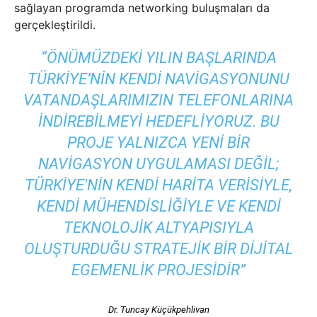
sağlayan programda networking buluşmaları da
gerçekleştirildi.
“ÖNÜMÜZDEKI YILIN BAŞLARINDA
TÜRKIYE’NIN KENDI NAVIGASYONUNU
VATANDAŞLARIMIZIN TELEFONLARINA
INDIREBILMEYI HEDEFLIYORUZ. BU
PROJE YALNIZCA YENI BIR
NAVIGASYON UYGULAMASI DEĞIL;
TÜRKIYE'NIN KENDI HARITA VERISIYLE,
KENDI MÜHENDISLIĞIYLE VE KENDI
TEKNOLOJIK ALTYAPISIYLA
OLUŞTURDUĞU STRATEJIK BIR DIJITAL
EGEMENLIK PROJESIDIR”
Dr. Tuncay Küçükpehlivan