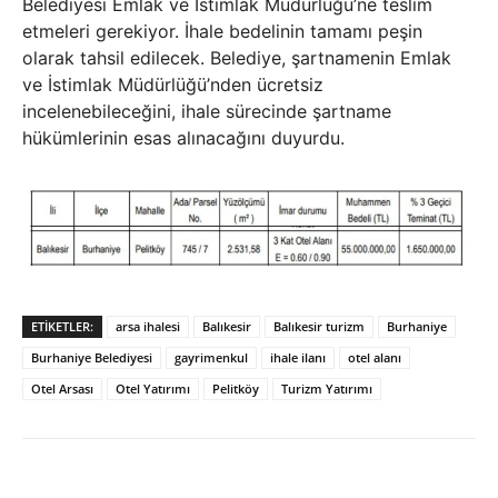
Belediyesi Emlak ve İstimlak Müdürlüğü’ne teslim
etmeleri gerekiyor. İhale bedelinin tamamı peşin
olarak tahsil edilecek. Belediye, şartnamenin Emlak
ve İstimlak Müdürlüğü’nden ücretsiz
incelenebileceğini, ihale sürecinde şartname
hükümlerinin esas alınacağını duyurdu.
ETIKETLER:
arsa ihalesi
Balıkesir
Balıkesir turizm
Burhaniye
Burhaniye Belediyesi
gayrimenkul
ihale ilanı
otel alanı
Otel Arsası
Otel Yatırımı
Pelitköy
Turizm Yatırımı