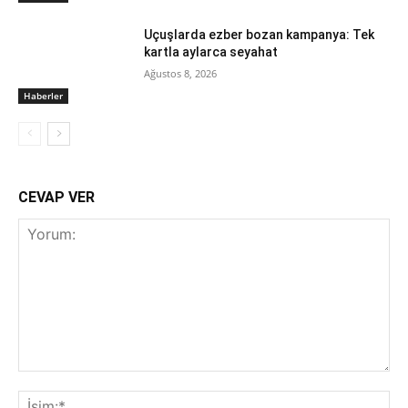
Uçuşlarda ezber bozan kampanya: Tek
kartla aylarca seyahat
Ağustos 8, 2026
Haberler
CEVAP VER
Yorum:
İsi