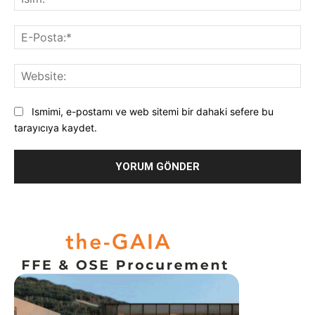
E-
Pos
Web
Ismimi, e-postamı ve web sitemi bir dahaki sefere bu
tarayıcıya kaydet.