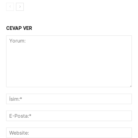
CEVAP VER
Yorum:
İsi
E-
Pos
Web