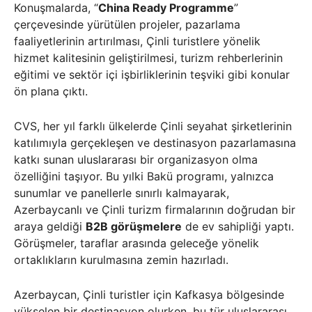
Konuşmalarda, “
China Ready Programme
”
çerçevesinde yürütülen projeler, pazarlama
faaliyetlerinin artırılması, Çinli turistlere yönelik
hizmet kalitesinin geliştirilmesi, turizm rehberlerinin
eğitimi ve sektör içi işbirliklerinin teşviki gibi konular
ön plana çıktı.
CVS, her yıl farklı ülkelerde Çinli seyahat şirketlerinin
katılımıyla gerçekleşen ve destinasyon pazarlamasına
katkı sunan uluslararası bir organizasyon olma
özelliğini taşıyor. Bu yılki Bakü programı, yalnızca
sunumlar ve panellerle sınırlı kalmayarak,
Azerbaycanlı ve Çinli turizm firmalarının doğrudan bir
araya geldiği
B2B görüşmelere
de ev sahipliği yaptı.
Görüşmeler, taraflar arasında geleceğe yönelik
ortaklıkların kurulmasına zemin hazırladı.
Azerbaycan, Çinli turistler için Kafkasya bölgesinde
yükselen bir destinasyon olurken, bu tür uluslararası