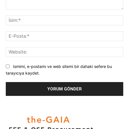
Yorum:
İsi
E-
Pos
Web
Ismimi, e-postamı ve web sitemi bir dahaki sefere bu
tarayıcıya kaydet.