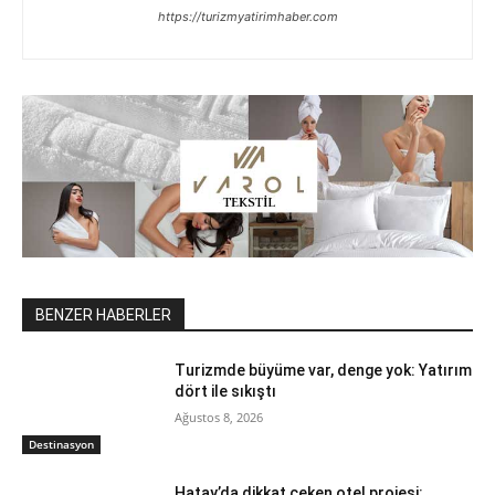
https://turizmyatirimhaber.com
BENZER HABERLER
Turizmde büyüme var, denge yok: Yatırım
dört ile sıkıştı
Ağustos 8, 2026
Destinasyon
Hatay’da dikkat çeken otel projesi: