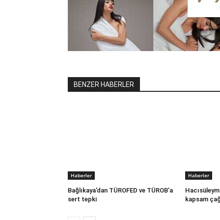
BENZER HABERLER
Haberler
Haberler
Bağlıkaya’dan TÜROFED ve TÜROB’a
Hacısüleym
sert tepki
kapsam çağ