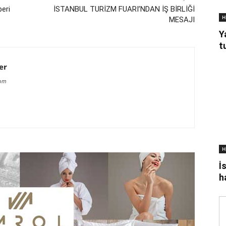
beri
İSTANBUL TURİZM FUARI’NDAN İŞ BİRLİĞİ
H
MESAJI
Y
t
er
com
H
İ
h