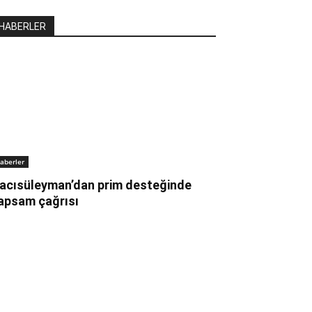
HABERLER
aberler
acısüleyman’dan prim desteğinde
apsam çağrısı