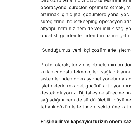
Direktörü ve Simpra COO’su Mehmet Emin 
operasyonel süreçleri optimize etmek, m
artırmak için dijital çözümlere yöneliyo
süreçlerine, housekeeping operasyonları
altyapı, hem hız hem de verimlilik sağlıyo
öncelikli gündemlerinden biri haline gelm
“Sunduğumuz yenilikçi çözümlerle işletme
Protel olarak, turizm işletmelerinin bu d
kullanıcı dostu teknolojileri sağladıklar
sistemlerinden operasyonel yönetim araç
işletmelerin rekabet gücünü artırıyor, mü
destek oluyoruz. Dijitalleşme sürecine hı
sağladığını hem de sürdürülebilir büyüme
tabanlı çözümlerle turizm sektörüne katm
Erişilebilir ve kapsayıcı turizm önem ka