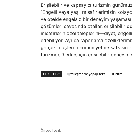
Erişilebilir ve kapsayıcı turizmin günümü
“Engelli veya yaşlı misafirlerimizin kola
ve otelde engelsiz bir deneyim yaşaması i
çözümleri sayesinde oteller, erişilebilir od
misafirlerin özel taleplerini—diyet, enge
edebiliyor. Ayrıca raporlama özelliklerimiz 
gerçek müşteri memnuniyetine katkısını öl
turizmde ‘herkes için erişilebilir deneyim 
ETIKETLER:
Dijitalleşme ve yapay zeka
TUrizm
Paylaş
Önceki İçerik