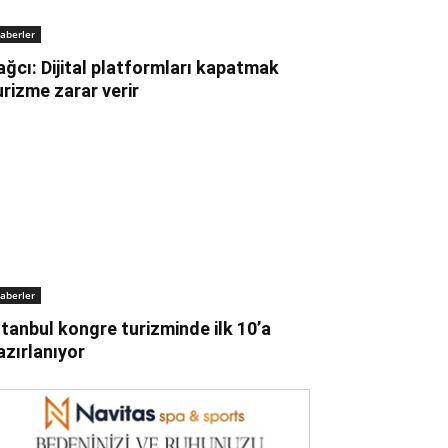
aberler
ağcı: Dijital platformları kapatmak
urizme zarar verir
aberler
stanbul kongre turizminde ilk 10’a
azırlanıyor