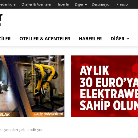
edarikçiler
Oteller & Acenteler
Haberler
Diğer
Destinasyon
Pressio
ÇILER
OTELLER & ACENTELER
HABERLER
DIĞER
mi yeniden şekillendiriyor