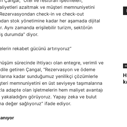
Çangal, “Otel ve restoran işletmeleri,
aliyetleri azaltmak ve müşteri memnuniyetini
r. Rezervasyondan check-in ve check-out
ndan stok yönetimine kadar her aşamada dijital
r. Aynı zamanda erişilebilir turizm, sektörün
iş durumda” diyor.
lerin rekabet gücünü artırıyoruz”
önüşüm sürecinde ihtiyacı olan entegre, verimli ve
H
ını dile getiren Çangal, “Rezervasyon ve ödeme
H
larına kadar sunduğumuz yenilikçi çözümlerle
k
şteri memnuniyetini en üst seviyeye taşımalarına
zla adapte olan işletmelerin hem maliyet avantajı
 yakaladığını görüyoruz. Yapay zeka ve bulut
a değer sağlıyoruz” ifade ediyor.
zanıyor