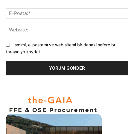
E-
Pos
Web
Ismimi, e-postamı ve web sitemi bir dahaki sefere bu
tarayıcıya kaydet.