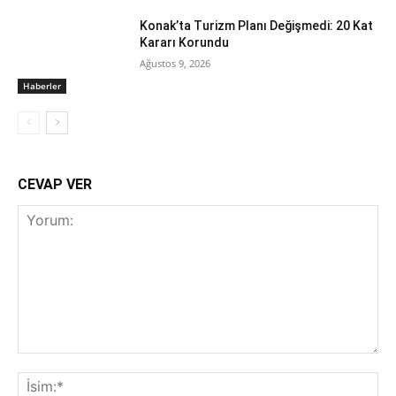
Konak’ta Turizm Planı Değişmedi: 20 Kat
Kararı Korundu
Ağustos 9, 2026
Haberler
CEVAP VER
Yorum:
İsi