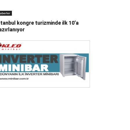
aberler
stanbul kongre turizminde ilk 10’a
azırlanıyor