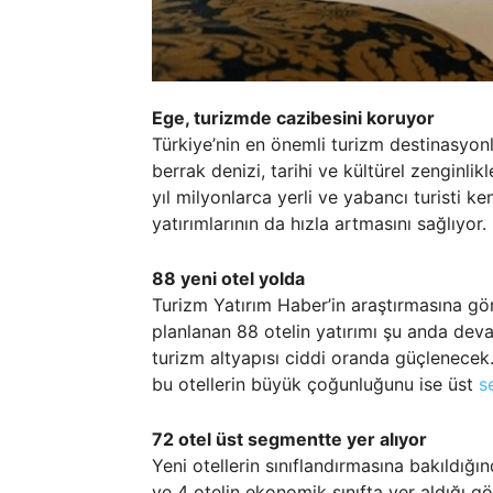
Ege, turizmde cazibesini koruyor
Türkiye’nin en önemli turizm destinasyonla
berrak denizi, tarihi ve kültürel zenginlikl
yıl milyonlarca yerli ve yabancı turisti ke
yatırımlarının da hızla artmasını sağlıyor.
88 yeni otel yolda
Turizm Yatırım Haber’in araştırmasına gö
planlanan 88 otelin yatırımı şu anda dev
turizm altyapısı ciddi oranda güçlenecek
bu otellerin büyük çoğunluğunu ise üst
s
72 otel üst segmentte yer alıyor
Yeni otellerin sınıflandırmasına bakıldığı
ve 4 otelin ekonomik sınıfta yer aldığı gö