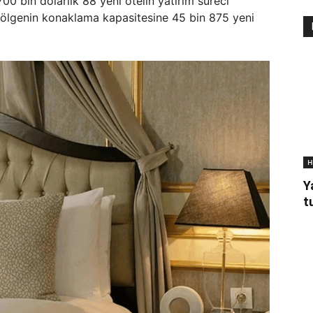
0 bin dolarlık 88 yeni otelin yatırım süreci
bölgenin konaklama kapasitesine 45 bin 875 yeni
H
Y
t