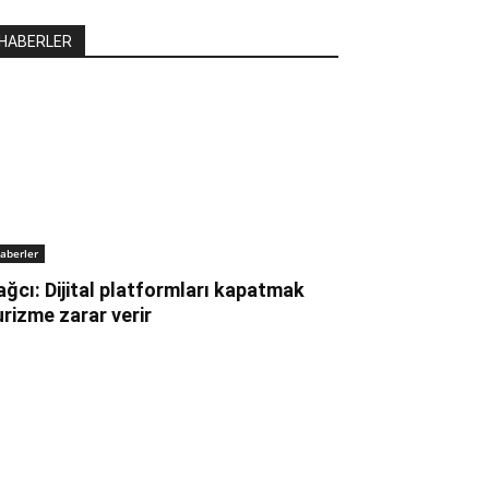
HABERLER
aberler
ağcı: Dijital platformları kapatmak
urizme zarar verir