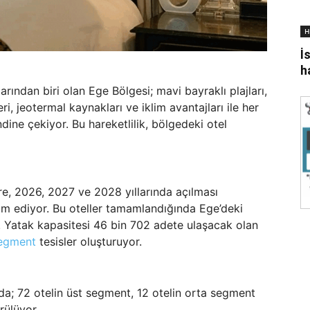
H
İ
h
rından biri olan Ege Bölgesi; mavi bayraklı plajları,
eri, jeotermal kaynakları ve iklim avantajları ile her
ndine çekiyor. Bu hareketlilik, bölgedeki otel
re, 2026, 2027 ve 2028 yıllarında açılması
am ediyor. Bu oteller tamamlandığında Ege’deki
. Yatak kapasitesi 46 bin 702 adete ulaşacak olan
egment
tesisler oluşturuyor.
nda; 72 otelin üst segment, 12 otelin orta segment
rülüyor.