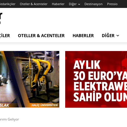
edarikçiler
Oteller & Acenteler
Haberler
Diğer
Destinasyon
Pressio
ÇILER
OTELLER & ACENTELER
HABERLER
DIĞER
ırımı Geliyor