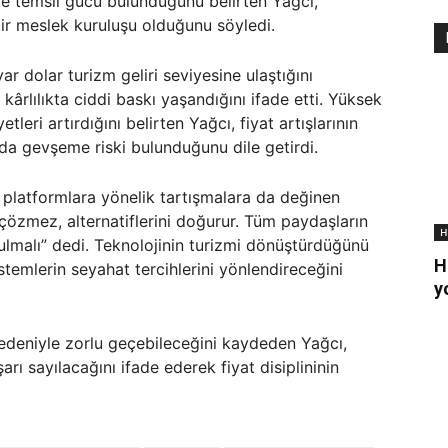
e temsil gücü bulunduğunu belirten Yağcı,
ir meslek kuruluşu olduğunu söyledi.
ar dolar turizm geliri seviyesine ulaştığını
ârlılıkta ciddi baskı yaşandığını ifade etti. Yüksek
leri artırdığını belirten Yağcı, fiyat artışlarının
nda gevşeme riski bulunduğunu dile getirdi.
l platformlara yönelik tartışmalara da değinen
çözmez, alternatiflerini doğurur. Tüm paydaşların
H
rulmalı” dedi. Teknolojinin turizmi dönüştürdüğünü
H
temlerin seyahat tercihlerini yönlendireceğini
y
nedeniyle zorlu geçebileceğini kaydeden Yağcı,
ı sayılacağını ifade ederek fiyat disiplininin