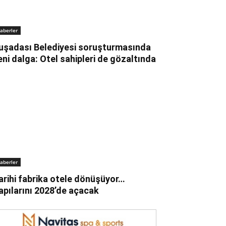
aberler
uşadası Belediyesi soruşturmasında
eni dalga: Otel sahipleri de gözaltında
aberler
arihi fabrika otele dönüşüyor…
apılarını 2028’de açacak