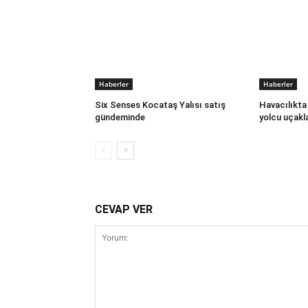
Haberler
Haberler
Six Senses Kocataş Yalısı satış
Havacılıkta 
gündeminde
yolcu uçakla
CEVAP VER