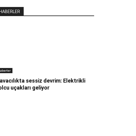
HABERLER
aberler
avacılıkta sessiz devrim: Elektrikli
olcu uçakları geliyor