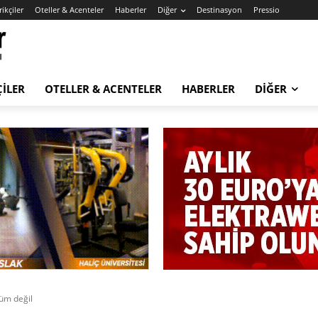
ikçiler
Oteller & Acenteler
Haberler
Diğer
Destinasyon
Pressio
ÇILER
OTELLER & ACENTELER
HABERLER
DIĞER
züm değil