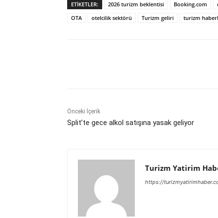
ETIKETLER:
2026 turizm beklentisi
Booking.com
OTA
otelcilik sektörü
Turizm geliri
turizm haberl
Paylaş
Önceki İçerik
Split’te gece alkol satışına yasak geliyor
Turizm Yatirim Hab
https://turizmyatirimhaber.