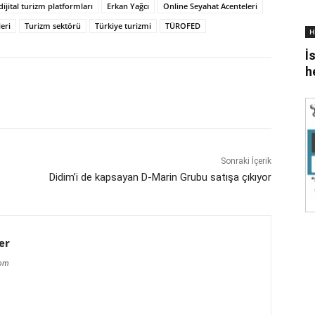
dijital turizm platformları
Erkan Yağcı
Online Seyahat Acenteleri
eri
Turizm sektörü
Türkiye turizmi
TÜROFED
H
İ
h
Sonraki İçerik
Didim’i de kapsayan D-Marin Grubu satışa çıkıyor
er
com