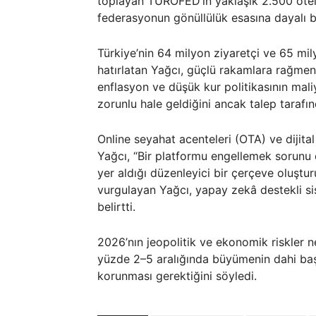
toplayan TÜROFED’in yaklaşık 2.500 otel
federasyonun gönüllülük esasına dayalı b
Türkiye’nin 64 milyon ziyaretçi ve 65 mily
hatırlatan Yağcı, güçlü rakamlara rağmen k
enflasyon ve düşük kur politikasının maliyet
zorunlu hale geldiğini ancak talep tarafı
Online seyahat acenteleri (OTA) ve dijita
Yağcı, “Bir platformu engellemek sorunu 
yer aldığı düzenleyici bir çerçeve oluştu
vurgulayan Yağcı, yapay zekâ destekli sis
belirtti.
2026’nın jeopolitik ve ekonomik riskler 
yüzde 2–5 aralığında büyümenin dahi başar
korunması gerektiğini söyledi.