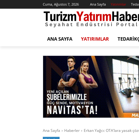
Cuma, Ağustos 7, 2026
Ana Sayfa
Yatırımlar
Tedar
ANA SAYFA
YATIRIMLAR
TEDARIK
Ana Sayfa
Haberler
Erkan Yağcı: OTA’lara yasak çö