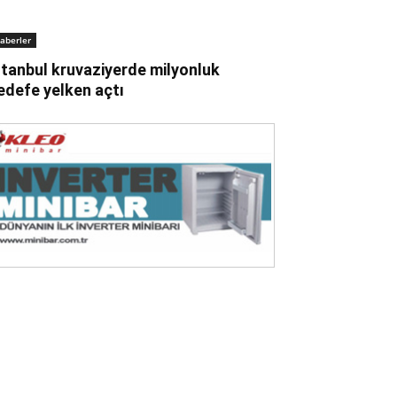
aberler
stanbul kruvaziyerde milyonluk
edefe yelken açtı