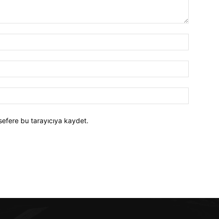
İsim:*
E-
Posta:*
Website:
sefere bu tarayıcıya kaydet.