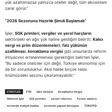
yük azaltılmazsa yalnızca oteller değil, tüm ekosistem
zarar görür.”
“2026 Sezonuna Hazırlık Şimdi Başlamalı”
İşler,
SGK primleri, vergiler ve yerel harçların
sektördeki en ağır yük haline geldiğini belirtti.
Kalıcı
vergi ve prim düzenlemeleri
,
faiz yükünün
azaltılması
,
konaklama vergisi
gibi unsurlarda reform
ihtiyacının ertelenmemesi gerektiğini belirten İşler,
“Bu sadece otelciler için değil, Türkiye ekonomisi için
de bir zorunluluktur. Aksi halde birçok tesis
önümüzdeki sezonu çıkaramayabilir.”
ETIKETLER:
ETİK
kârlı doluluk
Konaklama Vergisi
Mehmet İşler
SGK primleri
turizm reformu
Turizm sektörü
turizmde maliyet baskısı
turizmde yapısal dönüşüm
TÜROFED