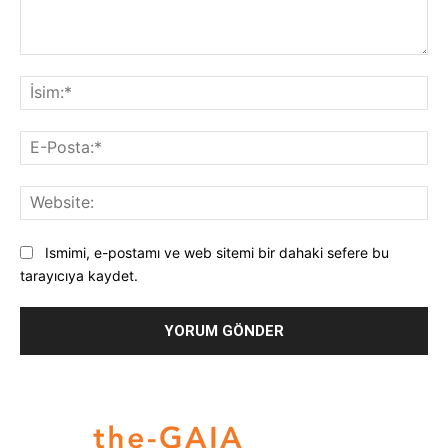
Yorum:
İsi
E-
Pos
Web
Ismimi, e-postamı ve web sitemi bir dahaki sefere bu
tarayıcıya kaydet.