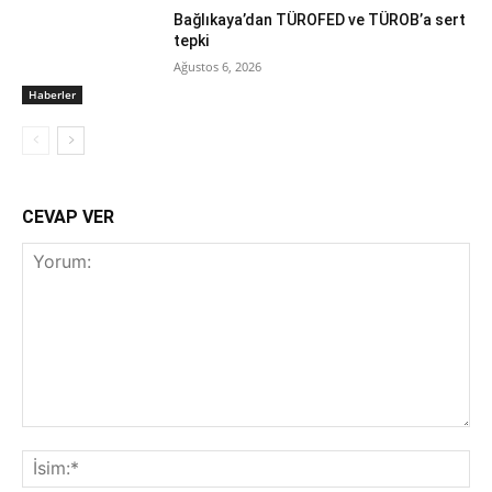
Bağlıkaya’dan TÜROFED ve TÜROB’a sert
tepki
Ağustos 6, 2026
Haberler
CEVAP VER
Yorum:
İsi