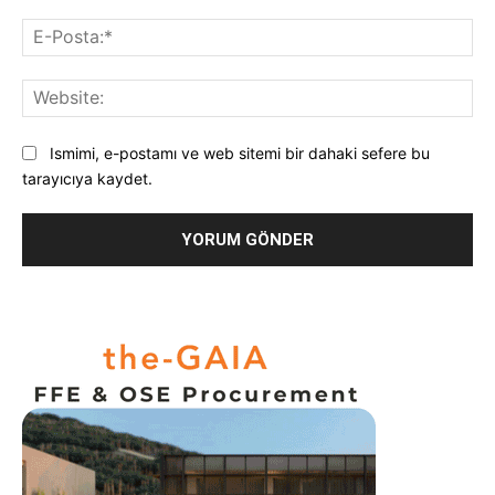
E-
Pos
Web
Ismimi, e-postamı ve web sitemi bir dahaki sefere bu
tarayıcıya kaydet.