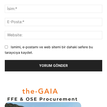
Yorum:
İsi
E-
Pos
Web
Ismimi, e-postamı ve web sitemi bir dahaki sefere bu
tarayıcıya kaydet.