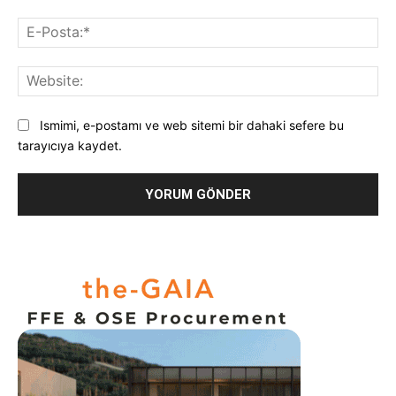
E-
Pos
Web
Ismimi, e-postamı ve web sitemi bir dahaki sefere bu
tarayıcıya kaydet.