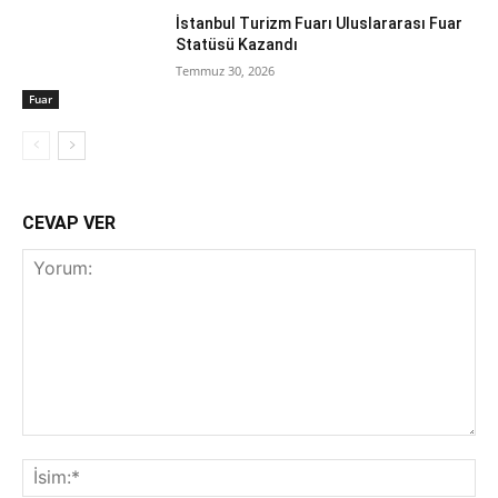
İstanbul Turizm Fuarı Uluslararası Fuar
Statüsü Kazandı
Temmuz 30, 2026
Fuar
CEVAP VER
Yorum:
İsi