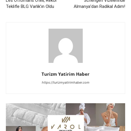
Les Ottomans Oteli, Rekor
Schengen Vizelerinde
Teklifle BLG Varlık’ın Oldu
Almanya’dan Radikal Adım!
Turizm Yatirim Haber
https://turizmyatirimhaber.com