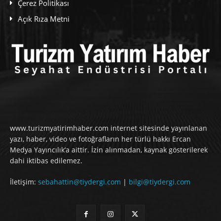
Çerez Politikası
Açık Rıza Metni
www.turizmyatirimhaber.com internet sitesinde yayınlanan
yazı, haber, video ve fotoğrafların her türlü hakkı Ercan
Medya Yayıncılık’a aittir. İzin alınmadan, kaynak gösterilerek
dahi iktibas edilemez.
İletişim:
sebahattin@tiydergi.com
|
bilgi@tiydergi.com