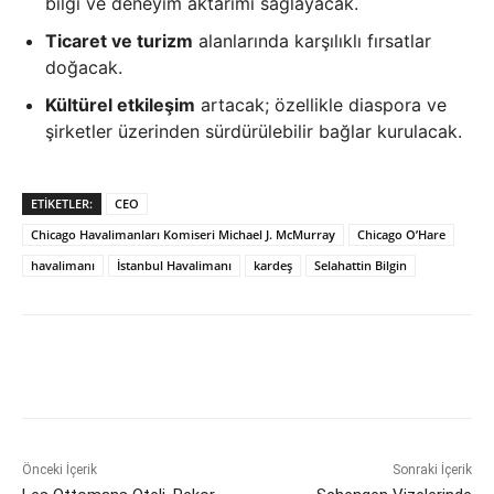
bilgi ve deneyim aktarımı sağlayacak.
Ticaret ve turizm
alanlarında karşılıklı fırsatlar
doğacak.
Kültürel etkileşim
artacak; özellikle diaspora ve
şirketler üzerinden sürdürülebilir bağlar kurulacak.
ETIKETLER:
CEO
Chicago Havalimanları Komiseri Michael J. McMurray
Chicago O’Hare
havalimanı
İstanbul Havalimanı
kardeş
Selahattin Bilgin
Önceki İçerik
Sonraki İçerik