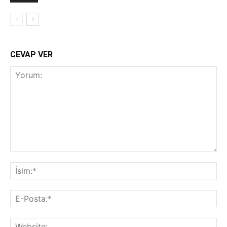
CEVAP VER
Yorum:
İsi
E-
Pos
Web