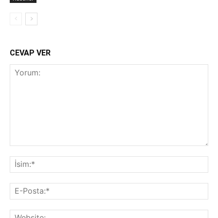
CEVAP VER
Yorum:
İsi
E-
Pos
Web