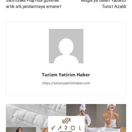
Sarımsaklı Plajı’nda güvenlik
Muğla’ya Gelen Yabancı
artık atlı jandarmaya emanet
Turist Azaldı
Turizm Yatirim Haber
https://turizmyatirimhaber.com