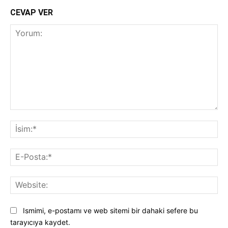
CEVAP VER
Yorum:
İsi
E-
Pos
Web
Ismimi, e-postamı ve web sitemi bir dahaki sefere bu
tarayıcıya kaydet.