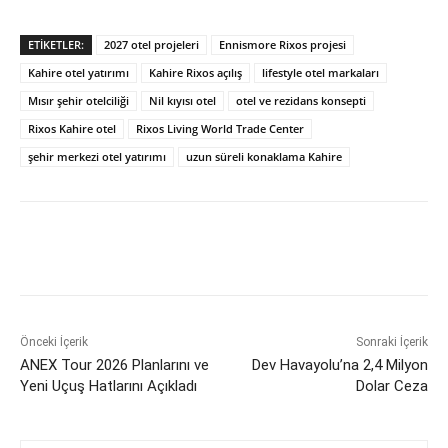
ETIKETLER:
2027 otel projeleri
Ennismore Rixos projesi
Kahire otel yatırımı
Kahire Rixos açılış
lifestyle otel markaları
Mısır şehir otelciliği
Nil kıyısı otel
otel ve rezidans konsepti
Rixos Kahire otel
Rixos Living World Trade Center
şehir merkezi otel yatırımı
uzun süreli konaklama Kahire
Önceki İçerik
Sonraki İçerik
ANEX Tour 2026 Planlarını ve
Dev Havayolu’na 2,4 Milyon
Yeni Uçuş Hatlarını Açıkladı
Dolar Ceza