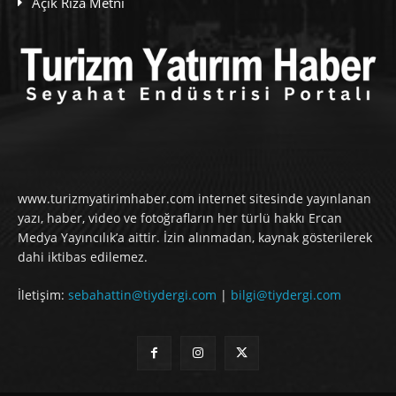
Açık Rıza Metni
www.turizmyatirimhaber.com internet sitesinde yayınlanan
yazı, haber, video ve fotoğrafların her türlü hakkı Ercan
Medya Yayıncılık’a aittir. İzin alınmadan, kaynak gösterilerek
dahi iktibas edilemez.
İletişim:
sebahattin@tiydergi.com
|
bilgi@tiydergi.com