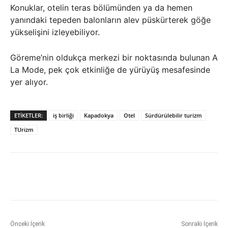
Konuklar, otelin teras bölümünden ya da hemen
yanındaki tepeden balonların alev püskürterek göğe
yükselişini izleyebiliyor.
Göreme’nin oldukça merkezi bir noktasında bulunan A
La Mode, pek çok etkinliğe de yürüyüş mesafesinde
yer alıyor.
ETIKETLER:
iş birliği
Kapadokya
Otel
Sürdürülebilir turizm
TUrizm
Önceki İçerik
Sonraki İçerik