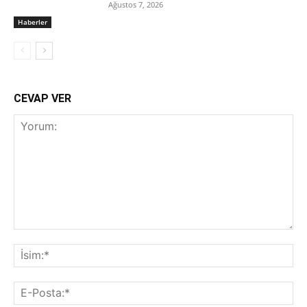
Ağustos 7, 2026
Haberler
CEVAP VER
Yorum:
İsi
E-
Pos