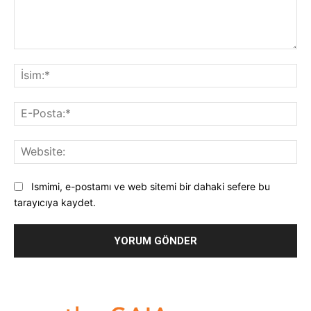
Yorum:
İsi
E-
Pos
Web
Ismimi, e-postamı ve web sitemi bir dahaki sefere bu
tarayıcıya kaydet.