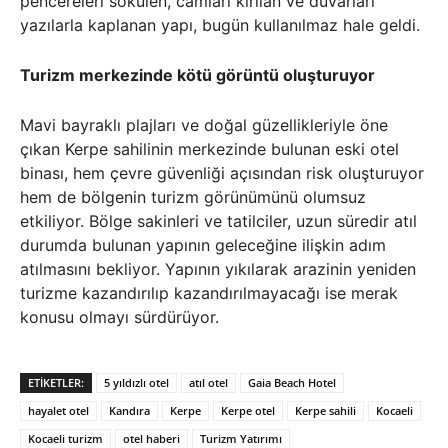
pencereleri sökülen, camları kırılan ve duvarları
yazılarla kaplanan yapı, bugün kullanılmaz hale geldi.
Turizm merkezinde kötü görüntü oluşturuyor
Mavi bayraklı plajları ve doğal güzellikleriyle öne
çıkan Kerpe sahilinin merkezinde bulunan eski otel
binası, hem çevre güvenliği açısından risk oluşturuyor
hem de bölgenin turizm görünümünü olumsuz
etkiliyor. Bölge sakinleri ve tatilciler, uzun süredir atıl
durumda bulunan yapının geleceğine ilişkin adım
atılmasını bekliyor. Yapının yıkılarak arazinin yeniden
turizme kazandırılıp kazandırılmayacağı ise merak
konusu olmayı sürdürüyor.
ETIKETLER:
5 yıldızlı otel
atıl otel
Gaia Beach Hotel
hayalet otel
Kandıra
Kerpe
Kerpe otel
Kerpe sahili
Kocaeli
Kocaeli turizm
otel haberi
Turizm Yatırımı