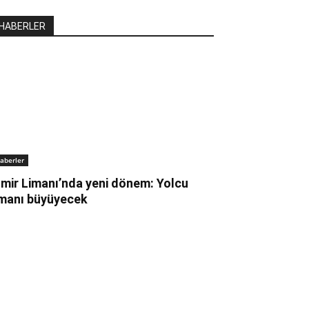
HABERLER
aberler
zmir Limanı’nda yeni dönem: Yolcu
imanı büyüyecek