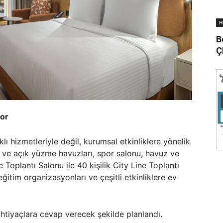
H
B
Ç
yor
lı hizmetleriyle değil, kurumsal etkinliklere yönelik
lı ve açık yüzme havuzları, spor salonu, havuz ve
re Toplantı Salonu ile 40 kişilik City Line Toplantı
eğitim organizasyonları ve çeşitli etkinliklere ev
 ihtiyaçlara cevap verecek şekilde planlandı.