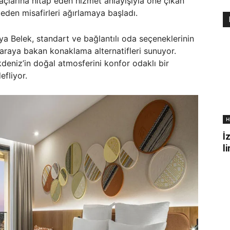
yaçlarına hitap eden hizmet anlayışıyla öne çıkan
 eden misafirleri ağırlamaya başladı.
 Belek, standart ve bağlantılı oda seçeneklerinin
araya bakan konaklama alternatifleri sunuyor.
deniz’in doğal atmosferini konfor odaklı bir
fliyor.
H
İ
l