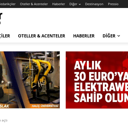
edarikçiler
Oteller & Acenteler
Haberler
Diğer
Destinasyon
Pressio
ÇILER
OTELLER & ACENTELER
HABERLER
DIĞER
 açtı