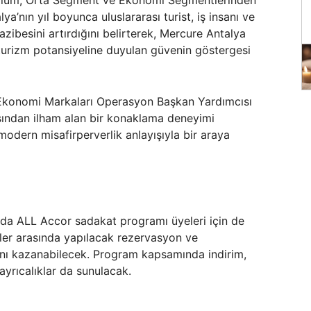
emium, Orta Segment ve Ekonomi Segmentlerinden
a’nın yıl boyunca uluslararası turist, iş insanı ve
zibesini artırdığını belirterek, Mercure Antalya
 turizm potansiyeline duyulan güvenin göstergesi
 Ekonomi Markaları Operasyon Başkan Yardımcısı
sından ilham alan bir konaklama deneyimi
modern misafirperverlik anlayışıyla bir araya
nda ALL Accor sadakat programı üyeleri için de
hler arasında yapılacak rezervasyon ve
nı kazanabilecek. Program kapsamında indirim,
ayrıcalıklar da sunulacak.