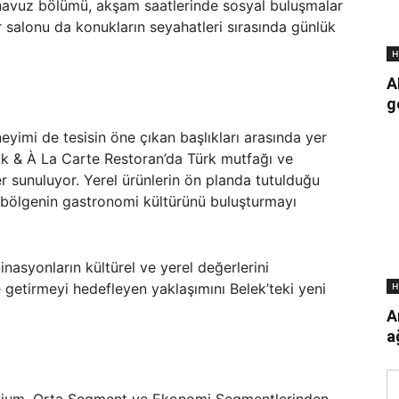
 havuz bölümü, akşam saatlerinde sosyal buluşmalar
r salonu da konukların seyahatleri sırasında günlük
H
A
g
yimi de tesisin öne çıkan başlıkları arasında yer
ack & À La Carte Restoran’da Türk mutfağı ve
r sunuluyor. Yerel ürünlerin ön planda tutulduğu
le bölgenin gastronomi kültürünü buluşturmayı
nasyonların kültürel ve yerel değerlerini
H
 getirmeyi hedefleyen yaklaşımını Belek’teki yeni
A
a