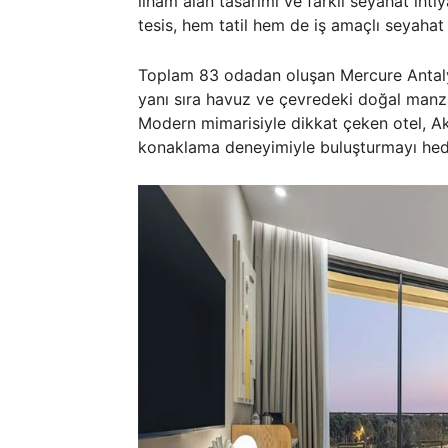
ilham alan tasarımı ve farklı seyahat ihti
tesis, hem tatil hem de iş amaçlı seyahat
Toplam 83 odadan oluşan Mercure Antalya
yanı sıra havuz ve çevredeki doğal manz
Modern mimarisiyle dikkat çeken otel, Ak
konaklama deneyimiyle buluşturmayı hede