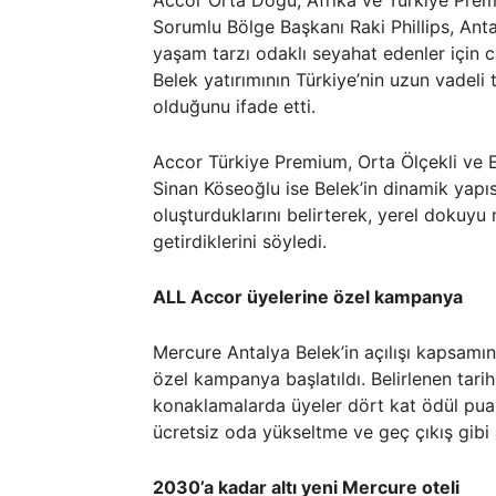
Accor Orta Doğu, Afrika ve Türkiye Pr
Sorumlu Bölge Başkanı Raki Phillips, Antaly
yaşam tarzı odaklı seyahat edenler için ca
Belek yatırımının Türkiye’nin uzun vadeli
olduğunu ifade etti.
Accor Türkiye Premium, Orta Ölçekli ve
Sinan Köseoğlu ise Belek’in dinamik yapı
oluşturduklarını belirterek, yerel dokuyu 
getirdiklerini söyledi.
ALL Accor üyelerine özel kampanya
Mercure Antalya Belek’in açılışı kapsamı
özel kampanya başlatıldı. Belirlenen tari
konaklamalarda üyeler dört kat ödül pua
ücretsiz oda yükseltme ve geç çıkış gibi 
2030’a kadar altı yeni Mercure oteli