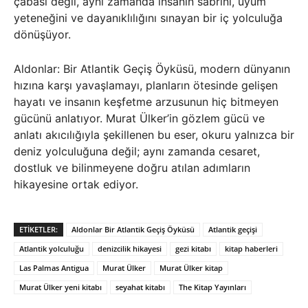
çabası değil, aynı zamanda insanın sabrını, uyum
yeteneğini ve dayanıklılığını sınayan bir iç yolculuğa
dönüşüyor.
Aldonlar: Bir Atlantik Geçiş Öyküsü, modern dünyanın
hızına karşı yavaşlamayı, planların ötesinde gelişen
hayatı ve insanın keşfetme arzusunun hiç bitmeyen
gücünü anlatıyor. Murat Ülker’in gözlem gücü ve
anlatı akıcılığıyla şekillenen bu eser, okuru yalnızca bir
deniz yolculuğuna değil; aynı zamanda cesaret,
dostluk ve bilinmeyene doğru atılan adımların
hikayesine ortak ediyor.
ETIKETLER:
Aldonlar Bir Atlantik Geçiş Öyküsü
Atlantik geçişi
Atlantik yolculuğu
denizcilik hikayesi
gezi kitabı
kitap haberleri
Las Palmas Antigua
Murat Ülker
Murat Ülker kitap
Murat Ülker yeni kitabı
seyahat kitabı
The Kitap Yayınları