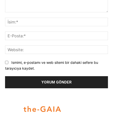
Yorum:
İsi
E-
Pos
Web
Ismimi, e-postamı ve web sitemi bir dahaki sefere bu
tarayıcıya kaydet.