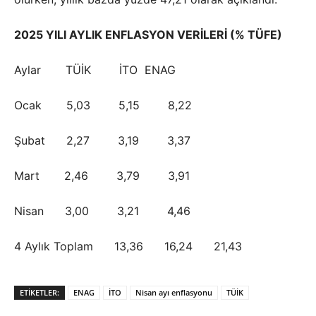
2025 YILI AYLIK ENFLASYON VERİLERİ (% TÜFE)
Aylar TÜİK İTO ENAG
Ocak 5,03 5,15 8,22
Şubat 2,27 3,19 3,37
Mart 2,46 3,79 3,91
Nisan 3,00 3,21 4,46
4 Aylık Toplam 13,36 16,24 21,43
ETIKETLER:
ENAG
İTO
Nisan ayı enflasyonu
TÜİK