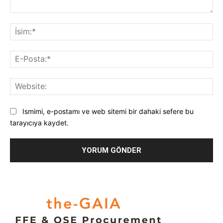
Yorum:
İsi
E-
Pos
Web
Ismimi, e-postamı ve web sitemi bir dahaki sefere bu
tarayıcıya kaydet.