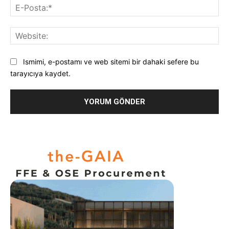
E-
Pos
Web
Ismimi, e-postamı ve web sitemi bir dahaki sefere bu
tarayıcıya kaydet.