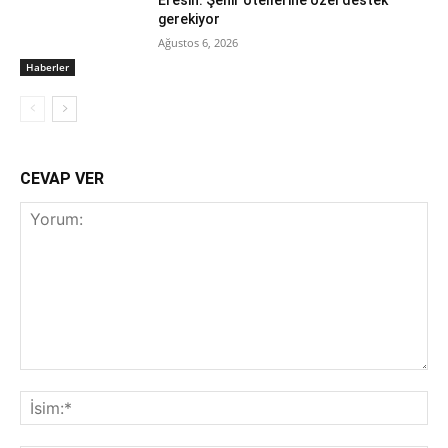
gerekiyor
Ağustos 6, 2026
Haberler
CEVAP VER
Yorum:
İsi