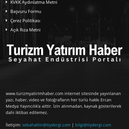
KVKK Aydınlatma Metni
Başvuru Formu
Çerez Politikası
Açık Rıza Metni
www.turizmyatirimhaber.com internet sitesinde yayınlanan
yazı, haber, video ve fotoğrafların her türlü hakkı Ercan
Medya Yayıncılık’a aittir. İzin alınmadan, kaynak gösterilerek
dahi iktibas edilemez.
İletişim:
sebahattin@tiydergi.com
|
bilgi@tiydergi.com