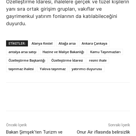
Özelleştirme İdaresi, ihalelere gerçek ve tüzel kişilerin
yanı sıra ortak girişim grupları, vakıflar ve
gayrimenkul yatırım fonlarının da katılabileceğini
duyurdu.
ETIKETLER:
Alanya Kestel
Aliağa arsa
Ankara Çankaya
antalya arsa satışı
Hazine ve Maliye Bakanlığı
Kamu Taşınmazları
Özelleştirme Başkanlığı
Özelleştirme İdaresi
resmi ihale
taşınmaz ihalesi
Yalova taşınmaz
yatırımcı duyurusu
Önceki İçerik
Sonraki İçerik
Bakan Şimşek’ten Turizm ve
Onur Air iflasında belirsizlik