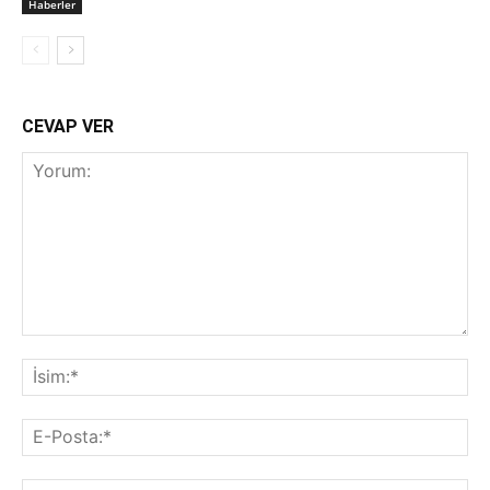
Haberler
CEVAP VER
Yorum:
İsi
E-
Pos
Web