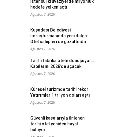
İstanbul kruvaziyerde milyonluk
hedefe yelken açtı
Ağustos 7, 2026
Kuşadası Belediyesi
soruşturmasında yeni dalga:
Otel sahipleri de gözaltında
Ağustos 7, 2026
Tarihi fabrika otele dönüşüyor…
Kapılarını 2028’de açacak
Ağustos 7, 2026
Küresel turizmde tarihi rekor:
Yatırımlar 1 trilyon doları aştı
Ağustos 7, 2026
Güvenli kasalarıyla ünlenen
tarihi otel yeniden hayat
buluyor
Ağustos 7, 2026