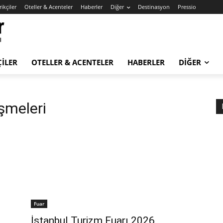
ikçiler
Oteller & Acenteler
Haberler
Diğer
Destinasyon
Pressio
ÇILER
OTELLER & ACENTELER
HABERLER
DIĞER
şmeleri
Fuar
İstanbul Turizm Fuarı 2026