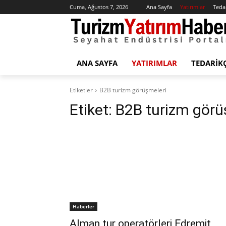
Cuma, Ağustos 7, 2026
Ana Sayfa
Yatırımlar
Tedar
ANA SAYFA
YATIRIMLAR
TEDARIK
Etiketler
B2B turizm görüşmeleri
Etiket:
B2B turizm görü
Haberler
Alman tur operatörleri Edremit