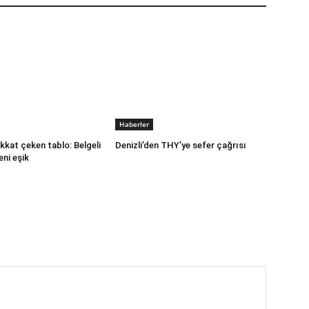
Haberler
kkat çeken tablo: Belgeli
Denizli’den THY’ye sefer çağrısı
eni eşik