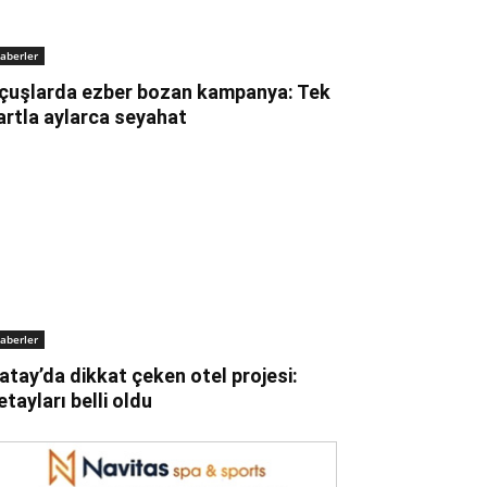
aberler
çuşlarda ezber bozan kampanya: Tek
artla aylarca seyahat
aberler
atay’da dikkat çeken otel projesi:
etayları belli oldu