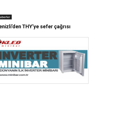
aberler
enizli’den THY’ye sefer çağrısı