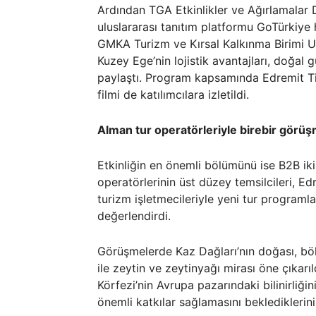
Ardından TGA Etkinlikler ve Ağırlamalar 
uluslararası tanıtım platformu GoTürkiye 
GMKA Turizm ve Kırsal Kalkınma Birimi 
Kuzey Ege’nin lojistik avantajları, doğal güz
paylaştı. Program kapsamında Edremit Ti
filmi de katılımcılara izletildi.
Alman tur operatörleriyle birebir görü
Etkinliğin en önemli bölümünü ise B2B iki
operatörlerinin üst düzey temsilcileri, Ed
turizm işletmecileriyle yeni tur programları
değerlendirdi.
Görüşmelerde Kaz Dağları’nın doğası, böl
ile zeytin ve zeytinyağı mirası öne çıkarıld
Körfezi’nin Avrupa pazarındaki bilinirliği
önemli katkılar sağlamasını beklediklerini 