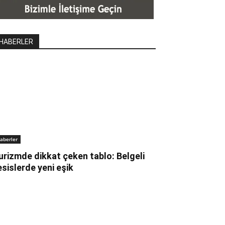
HABERLER
aberler
urizmde dikkat çeken tablo: Belgeli
esislerde yeni eşik