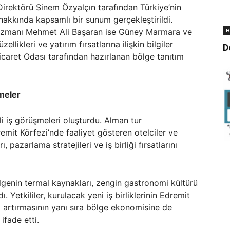
Direktörü Sinem Özyalçın tarafından Türkiye’nin
hakkında kapsamlı bir sunum gerçekleştirildi.
H
Uzmanı Mehmet Ali Başaran ise Güney Marmara ve
ellikleri ve yatırım fırsatlarına ilişkin bilgiler
D
caret Odası tarafından hazırlanan bölge tanıtım
şmeler
li iş görüşmeleri oluşturdu. Alman tur
remit Körfezi’nde faaliyet gösteren otelciler ve
, pazarlama stratejileri ve iş birliği fırsatlarını
genin termal kaynakları, zengin gastronomi kültürü
ı. Yetkililer, kurulacak yeni iş birliklerinin Edremit
ni artırmasının yanı sıra bölge ekonomisine de
ifade etti.