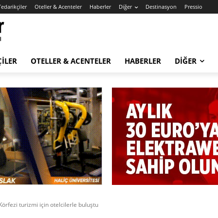
Tedarikçiler
Oteller & Acenteler
Haberler
Diğer
Destinasyon
Pressio
ÇILER
OTELLER & ACENTELER
HABERLER
DIĞER
rfezi turizmi için otelcilerle buluştu