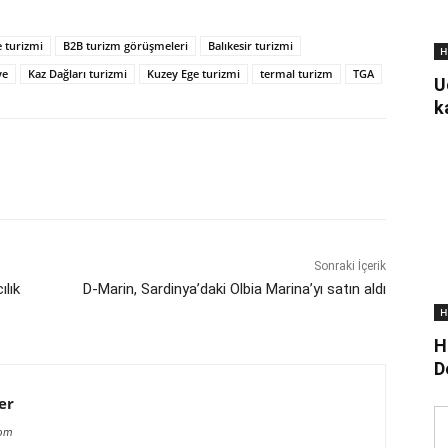
 turizmi
B2B turizm görüşmeleri
Balıkesir turizmi
H
ye
Kaz Dağları turizmi
Kuzey Ege turizmi
termal turizm
TGA
U
k
Sonraki İçerik
ılık
D-Marin, Sardinya’daki Olbia Marina’yı satın aldı
H
H
D
er
com