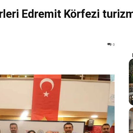
eri Edremit Körfezi turizmi
0