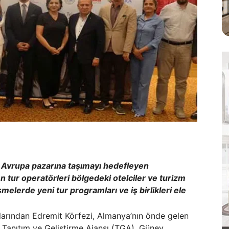
i Avrupa pazarına taşımayı hedefleyen
tur operatörleri bölgedeki otelciler ve turizm
melerde yeni tur programları ve iş birlikleri ele
larından Edremit Körfezi, Almanya’nın önde gelen
zm Tanıtım ve Geliştirme Ajansı (TGA), Güney