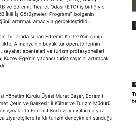
ve Edremit Ticaret Odası (ETO) iş birliğiyle
B İkili İş Görüşmeleri Programı”, bölgenin
ğünü artırmak amacıyla gerçekleştirildi.
ini bir arada sunan Edremit Körfezi’nin sahip
kinlikte, Almanya’nın büyük tur operatörlerinin
ri, seyahat acenteleri ve turizm profesyonelleri
 Kuzey Ege’nin yabancı turist sayısını artıracak
di.
H
T
i Yönetim Kurulu Üyesi Murat Başer, Edremit
t
et Çetin ve Balıkesir İl Kültür ve Turizm Müdürü
 Konuşmalarda Edremit Körfezi’nin yalnızca yaz
ca ziyaretçilere farklı turizm deneyimleri sunduğu