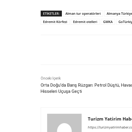
ETIKETLER:
Alman tur operatörleri
Almanya Türkiye
Edremit Körfezi
Edremit otelleri
GMKA
GoTürki
Paylaş
Önceki İçerik
Orta Doğu’da Barış Rüzgarı: Petrol Düştü, Havac
Hisseleri Uçuşa Geçti
Turizm Yatirim Hab
https://turizmyatirimhaber.