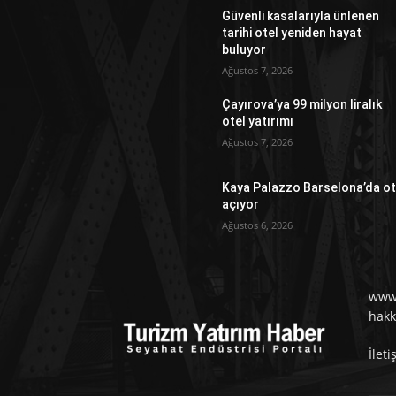
Güvenli kasalarıyla ünlenen
tarihi otel yeniden hayat
buluyor
Ağustos 7, 2026
Çayırova’ya 99 milyon liralık
otel yatırımı
Ağustos 7, 2026
Kaya Palazzo Barselona’da ot
açıyor
Ağustos 6, 2026
www.
hakk
İlet