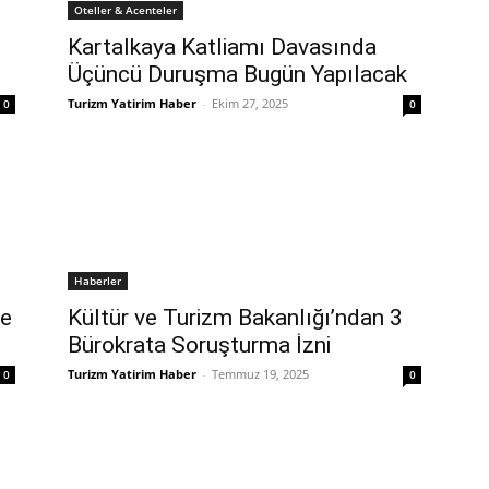
Oteller & Acenteler
Kartalkaya Katliamı Davasında
Üçüncü Duruşma Bugün Yapılacak
Turizm Yatirim Haber
-
Ekim 27, 2025
0
0
Haberler
ve
Kültür ve Turizm Bakanlığı’ndan 3
Bürokrata Soruşturma İzni
Turizm Yatirim Haber
-
Temmuz 19, 2025
0
0