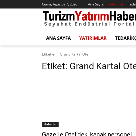
Cuma, Ağustos 7, 2026
Ana Sayfa
Yatırımlar
Tedar
ANA SAYFA
YATIRIMLAR
TEDARIK
Etiketler
Grand Kartal Otel
Etiket:
Grand Kartal Ote
Haberler
Gazelle Otel’deki kaçak personel