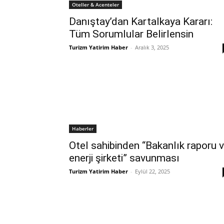
Oteller & Acenteler
Danıştay’dan Kartalkaya Kararı:
Tüm Sorumlular Belirlensin
Turizm Yatirim Haber
-
Aralık 3, 2025
Haberler
Otel sahibinden “Bakanlık raporu 
enerji şirketi” savunması
Turizm Yatirim Haber
-
Eylül 22, 2025