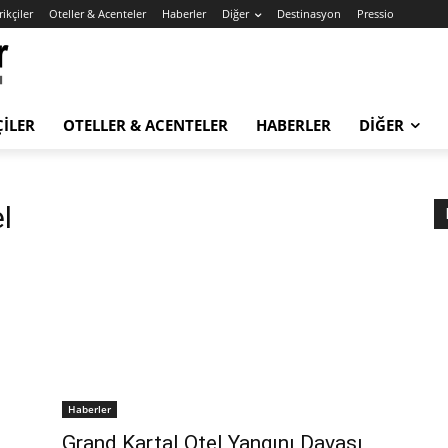
ikçiler
Oteller & Acenteler
Haberler
Diğer
Destinasyon
Pressio
ÇILER
OTELLER & ACENTELER
HABERLER
DIĞER
l
Haberler
Grand Kartal Otel Yangını Davası