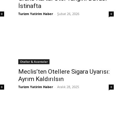
İstinafta
Turizm Yatirim Haber
-
Şubat 26, 2026
0
0
Oteller & Acenteler
Meclis’ten Otellere Sigara Uyarısı:
Ayrım Kaldırılsın
Turizm Yatirim Haber
-
Aralık 28, 2025
0
0