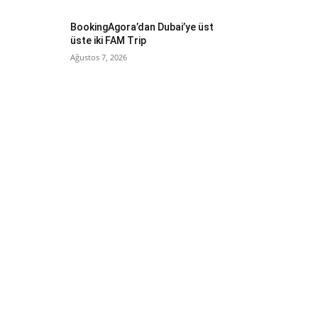
BookingAgora’dan Dubai’ye üst
üste iki FAM Trip
Ağustos 7, 2026