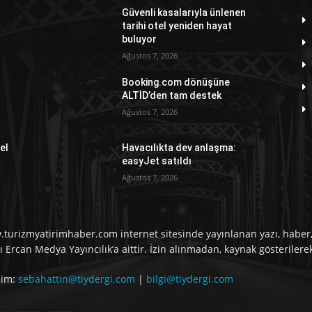
Güvenli kasalarıyla ünlenen
tarihi otel yeniden hayat
buluyor
Ağustos 7, 2026
Booking.com dönüşüne
ALTİD’den tam destek
Ağustos 7, 2026
el
Havacılıkta dev anlaşma:
easyJet satıldı
Ağustos 7, 2026
turizmyatirimhaber.com internet sitesinde yayınlanan yazı, haber, 
ı Ercan Medya Yayıncılık’a aittir. İzin alınmadan, kaynak gösterilere
işim:
sebahattin@tiydergi.com
|
bilgi@tiydergi.com