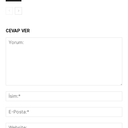
CEVAP VER
Yorum:
İsi
E-
Pos
Web