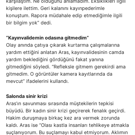
karşılaştım. Ne olduğunu anlamadım. Eksiklikleri ilgili
kişilere ilettim. Geri kalanını kayınpederimle
konuştum. Rapora müdahale edip etmediğimle ilgili
bir bilgim yok” dedi.
“Kayınvalidemin odasına gitmedim”
Olay anında çatıya çıkarak kurtarma çalışmalarına
yardım ettiğini anlatan Aras, kayınvalidesinin camda
yardım beklediğini gördüğünü fakat yanına
gitmediğini söyledi. “Refleksle gitmem gerekirdi ama
gitmedim. O görüntüler kamera kayıtlarında da
mevcut” ifadelerini kullandı.
Salonda sinir krizi
Aras’ın savunması sırasında müştekilerin tepkisi
büyüdü. Bir kadın sinir krizi geçirerek fenalık geçirdi.
Hakim duruşmaya birkaç kez ara vermek zorunda
kaldı. Aras ise “Olası kastla insanları tehlikeye atmakla
suçlanıyorum. Bu suçlamayı kabul etmiyorum. Aklımın