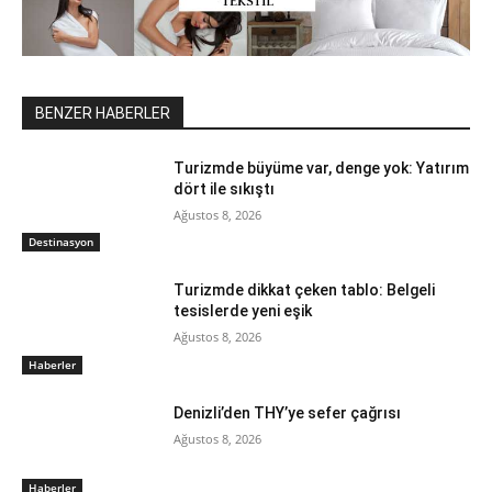
BENZER HABERLER
Turizmde büyüme var, denge yok: Yatırım
dört ile sıkıştı
Ağustos 8, 2026
Destinasyon
Turizmde dikkat çeken tablo: Belgeli
tesislerde yeni eşik
Ağustos 8, 2026
Haberler
Denizli’den THY’ye sefer çağrısı
Ağustos 8, 2026
Haberler