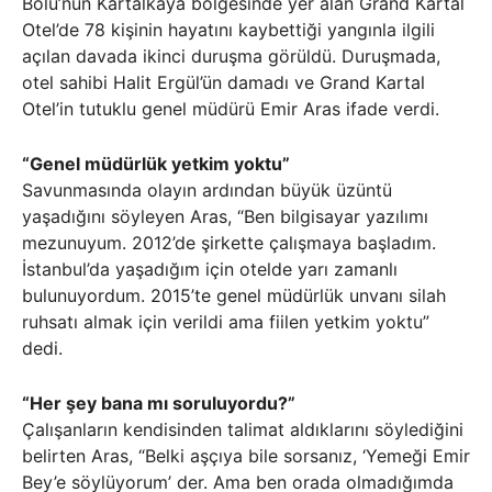
Bolu’nun Kartalkaya bölgesinde yer alan Grand Kartal
Otel’de 78 kişinin hayatını kaybettiği yangınla ilgili
açılan davada ikinci duruşma görüldü. Duruşmada,
otel sahibi Halit Ergül’ün damadı ve Grand Kartal
Otel’in tutuklu genel müdürü Emir Aras ifade verdi.
“Genel müdürlük yetkim yoktu”
Savunmasında olayın ardından büyük üzüntü
yaşadığını söyleyen Aras, “Ben bilgisayar yazılımı
mezunuyum. 2012’de şirkette çalışmaya başladım.
İstanbul’da yaşadığım için otelde yarı zamanlı
bulunuyordum. 2015’te genel müdürlük unvanı silah
ruhsatı almak için verildi ama fiilen yetkim yoktu”
dedi.
“Her şey bana mı soruluyordu?”
Çalışanların kendisinden talimat aldıklarını söylediğini
belirten Aras, “Belki aşçıya bile sorsanız, ‘Yemeği Emir
Bey’e söylüyorum’ der. Ama ben orada olmadığımda