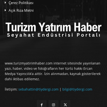
Çerez Politikası
Açık Rıza Metni
www.turizmyatirimhaber.com internet sitesinde yayınlanan
yazı, haber, video ve fotoğrafların her türlü hakkı Ercan
Medya Yayıncılık’a aittir. İzin alınmadan, kaynak gösterilerek
dahi iktibas edilemez.
İletişim:
sebahattin@tiydergi.com
|
bilgi@tiydergi.com