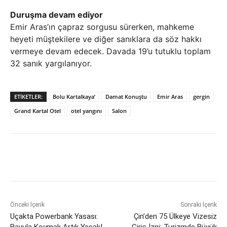
Duruşma devam ediyor
Emir Aras’ın çapraz sorgusu sürerken, mahkeme
heyeti müştekilere ve diğer sanıklara da söz hakkı
vermeye devam edecek. Davada 19’u tutuklu toplam
32 sanık yargılanıyor.
ETIKETLER:
Bolu Kartalkaya’
Damat Konuştu
Emir Aras
gergin
Grand Kartal Otel
otel yangını
Salon
Önceki İçerik
Sonraki İçerik
Uçakta Powerbank Yasası:
Çin’den 75 Ülkeye Vizesiz