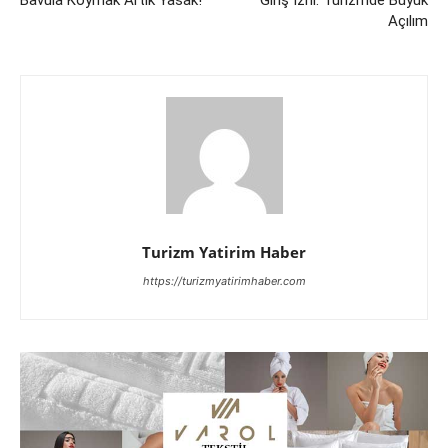
Bavula Koymak Artık Yasak!
Giriş İzni: Turizmde Büyük
Açılım
Turizm Yatirim Haber
https://turizmyatirimhaber.com