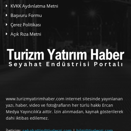
KVKK Aydınlatma Metni
Başvuru Formu
Çerez Politikası
Açık Rıza Metni
www.turizmyatirimhaber.com internet sitesinde yayınlanan
yazı, haber, video ve fotoğrafların her türlü hakkı Ercan
Medya Yayıncılık’a aittir. İzin alınmadan, kaynak gösterilerek
dahi iktibas edilemez.
İletişim:
sebahattin@tiydergi.com
|
bilgi@tiydergi.com