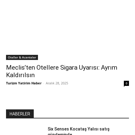
Oteller & Acenteler
Meclis’ten Otellere Sigara Uyarısı: Ayrım
Kaldırılsın
Turizm Yatirim Haber
-
Aralık 28, 2025
0
HABERLER
Six Senses Kocataş Yalısı satış
gündeminde