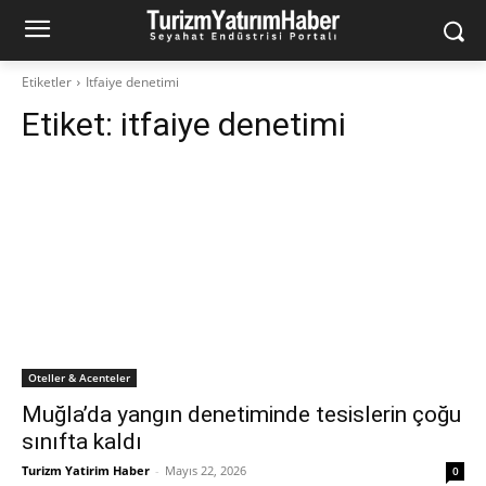
Etiketler
Itfaiye denetimi
Etiket:
itfaiye denetimi
Oteller & Acenteler
Muğla’da yangın denetiminde tesislerin çoğu
sınıfta kaldı
Turizm Yatirim Haber
-
Mayıs 22, 2026
0