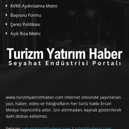
KVKK Aydınlatma Metni
Başvuru Formu
Çerez Politikası
Açık Rıza Metni
www.turizmyatirimhaber.com internet sitesinde yayınlanan
yazı, haber, video ve fotoğrafların her türlü hakkı Ercan
Medya Yayıncılık’a aittir. İzin alınmadan, kaynak gösterilerek
dahi iktibas edilemez.
İletişim:
sebahattin@tiydergi.com
|
bilgi@tiydergi.com