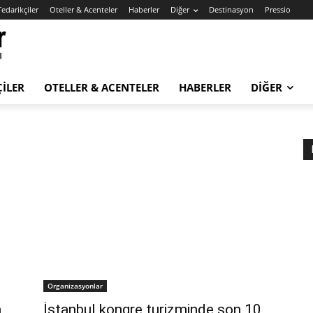
Tedarikçiler
Oteller & Acenteler
Haberler
Diğer
Destinasyon
Pressio
ÇILER
OTELLER & ACENTELER
HABERLER
DIĞER
Organizasyonlar
a
İstanbul kongre turizminde son 10