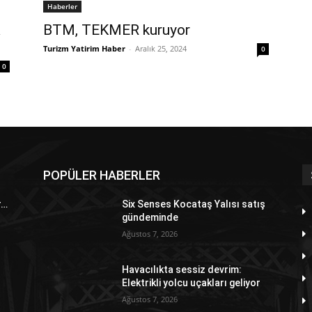
Haberler
a
BTM, TEKMER kuruyor
Turizm Yatirim Haber
-
Aralık 25, 2024
0
0
POPÜLER HABERLER
r…
Six Senses Kocataş Yalısı satış
gündeminde
Ağustos 7, 2026
Havacılıkta sessiz devrim:
Elektrikli yolcu uçakları geliyor
Ağustos 7, 2026