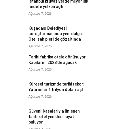
İstanbul kruvaziyerde milyonluk
hedefe yelken açtı
Ağustos 7, 2026
Kuşadası Belediyesi
soruşturmasında yeni dalga:
Otel sahipleri de gözaltında
Ağustos 7, 2026
Tarihi fabrika otele dönüşüyor…
Kapılarını 2028’de açacak
Ağustos 7, 2026
Küresel turizmde tarihi rekor:
Yatırımlar 1 trilyon doları aştı
Ağustos 7, 2026
Güvenli kasalarıyla ünlenen
tarihi otel yeniden hayat
buluyor
Ağustos 7, 2026