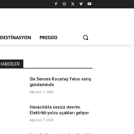
DESTINASYON
PRESSIO
HABERLER
Six Senses Kocataş Yalısı satış
gündeminde
Ağustos 7, 2026
Havacılıkta sessiz devrim:
Elektrikli yolcu uçakları geliyor
Ağustos 7, 2026