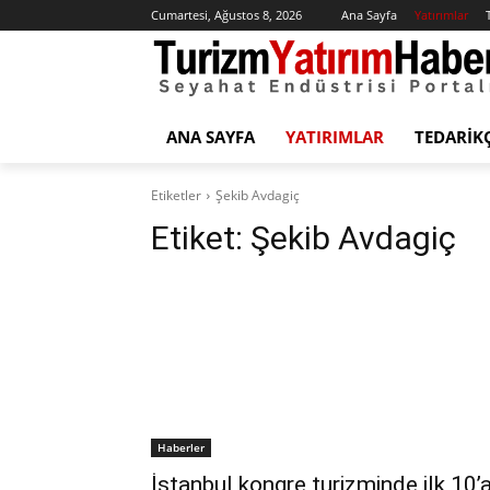
Cumartesi, Ağustos 8, 2026
Ana Sayfa
Yatırımlar
ANA SAYFA
YATIRIMLAR
TEDARIK
Etiketler
Şekib Avdagiç
Etiket:
Şekib Avdagiç
Haberler
İstanbul kongre turizminde ilk 10’