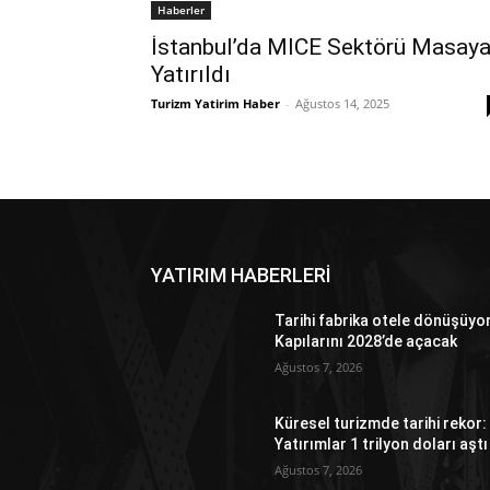
Haberler
İstanbul’da MICE Sektörü Masay
Yatırıldı
Turizm Yatirim Haber
-
Ağustos 14, 2025
YATIRIM HABERLERİ
Tarihi fabrika otele dönüşüyo
Kapılarını 2028’de açacak
Ağustos 7, 2026
Küresel turizmde tarihi rekor:
Yatırımlar 1 trilyon doları aştı
Ağustos 7, 2026