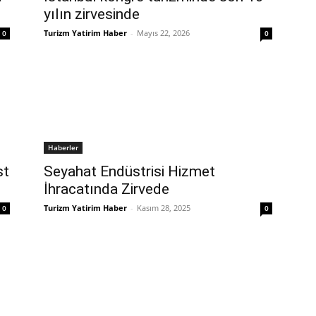
yılın zirvesinde
Turizm Yatirim Haber
-
Mayıs 22, 2026
0
0
Haberler
st
Seyahat Endüstrisi Hizmet
İhracatında Zirvede
Turizm Yatirim Haber
-
Kasım 28, 2025
0
0