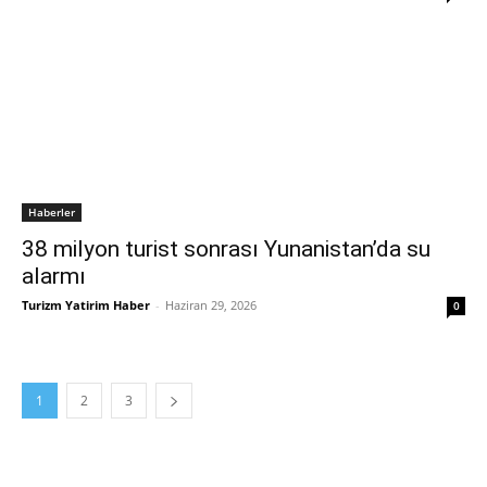
Haberler
38 milyon turist sonrası Yunanistan’da su
alarmı
Turizm Yatirim Haber
-
Haziran 29, 2026
0
1
2
3